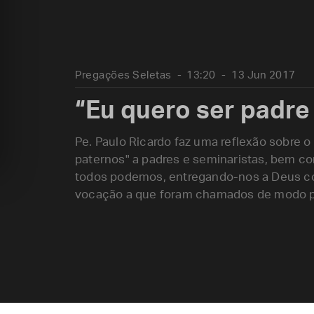
Pregações Seletas
13:20
13 Jun 2017
“Eu quero ser padre
Pe. Paulo Ricardo faz uma reflexão sobre o
paternos" a padres e seminaristas, bem c
todos podemos, entregando-nos a Deus com
vocação a que foram chamados de modo part