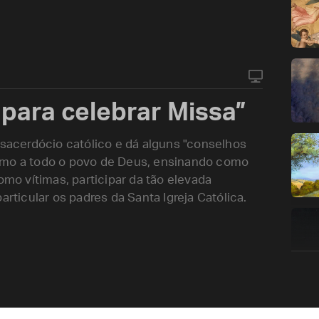
 para celebrar Missa”
 sacerdócio católico e dá alguns "conselhos
omo a todo o povo de Deus, ensinando como
o vítimas, participar da tão elevada
icular os padres da Santa Igreja Católica.