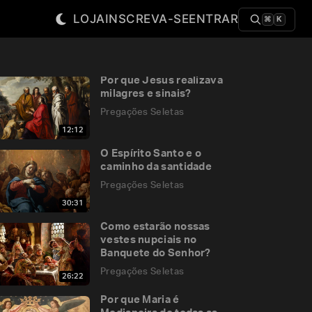
LOJA
INSCREVA-SE
ENTRAR
⌘
K
Por que Jesus realizava
milagres e sinais?
Pregações Seletas
12:12
O Espírito Santo e o
caminho da santidade
Pregações Seletas
30:31
Como estarão nossas
vestes nupciais no
Banquete do Senhor?
Pregações Seletas
26:22
Por que Maria é