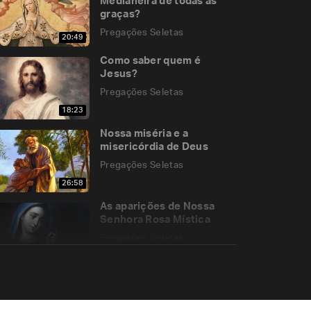
Medianeira de todas as
graças?
Pregações Seletas
20:49
Como saber quem é
Jesus?
Pregações Seletas
18:23
Nossa miséria e a
misericórdia de Deus
Pregações Seletas
26:58
As aparições de Nossa
Senhora Rosa Mística
Pregações Seletas
20:08
A necessidade do
sacramento da Confissão