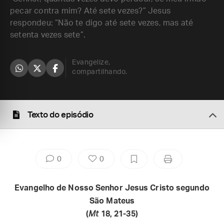
pecar contra mim? Até sete vezes?” Jesus
respondeu: “Não te digo até sete vezes, mas até
setenta vezes sete”.
Evangelize,
compartilhando.
Texto do episódio
0
0
Evangelho de Nosso Senhor Jesus Cristo segundo
São Mateus
(
Mt
18, 21-35)