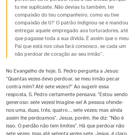
tu me suplicaste. Não devias tu também, ter
compaixão do teu companheiro, como eu tive
compaixão de ti?’ O patrão indignou-se e mandou
entregar aquele empregado aos torturadores, até
que pagasse toda a sua dívida. É assim que o meu
Pai que está nos céus fará convosco, se cada um
não perdoar de coração ao seu irmão”.
No Evangelho de hoje, S. Pedro pergunta a Jesus:
“Quantas vezes devo perdoar, se meu irmão pecar
contra mim? Até sete vezes?” Ao sugerir essa
resposta, S. Pedro certamente pensava: “Estou sendo
generoso:
sete
vezes! Imagine-se! A pessoa ofende-
nos uma, duas, três, quatro… sete vezes; mas ainda
assim lhe perdoamos”. Jesus, porém, lhe diz: “Não é
isso. O perdão não tem limites”. Há que perdoar não
sete vezes, mas até setenta vezes sete. Jesus, é claro,