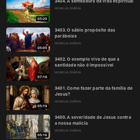
3404. A semeadura da vida espiritual
HOMILIA DIÁRIA
05:25
3403. O sábio propósito das
parábolas
HOMILIA DIÁRIA
05:05
3402. O exemplo vivo de que a
santidade não é impossível
HOMILIA DIÁRIA
07:16
3401. Como fazer parte da família de
Jesus?
HOMILIA DIÁRIA
05:19
3400. A severidade de Jesus contra
a nossa malícia
HOMILIA DIÁRIA
05:16