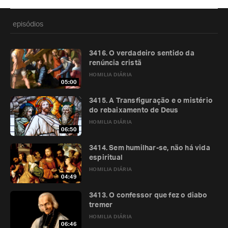
episódios
3416. O verdadeiro sentido da
renúncia cristã
HOMILIA DIÁRIA
05:00
3415. A Transfiguração e o mistério
do rebaixamento de Deus
HOMILIA DIÁRIA
06:50
3414. Sem humilhar-se, não há vida
espiritual
HOMILIA DIÁRIA
04:49
3413. O confessor que fez o diabo
tremer
HOMILIA DIÁRIA
06:46