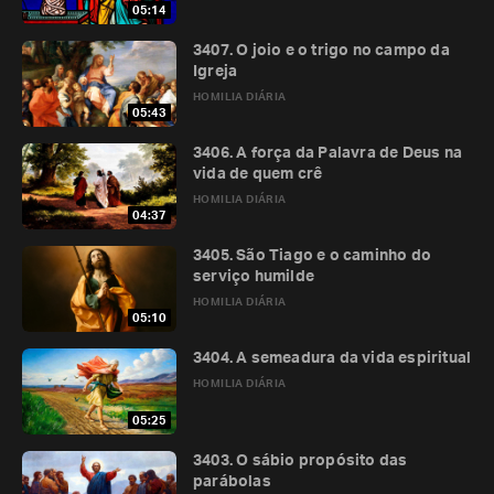
05:14
3407. O joio e o trigo no campo da
Igreja
HOMILIA DIÁRIA
05:43
3406. A força da Palavra de Deus na
vida de quem crê
HOMILIA DIÁRIA
04:37
3405. São Tiago e o caminho do
serviço humilde
HOMILIA DIÁRIA
05:10
3404. A semeadura da vida espiritual
HOMILIA DIÁRIA
05:25
3403. O sábio propósito das
parábolas