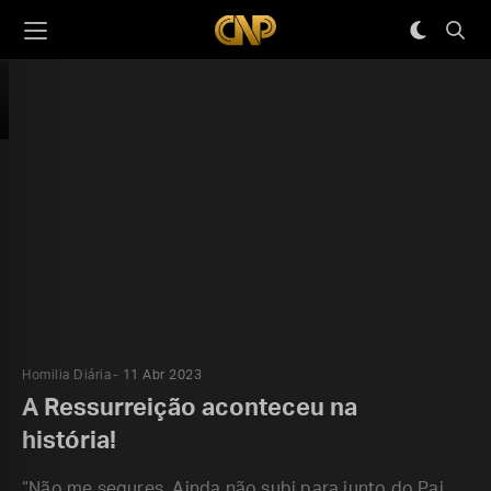
Homilia Diária
11 Abr 2023
A Ressurreição aconteceu na
história!
“Não me segures. Ainda não subi para junto do Pai.