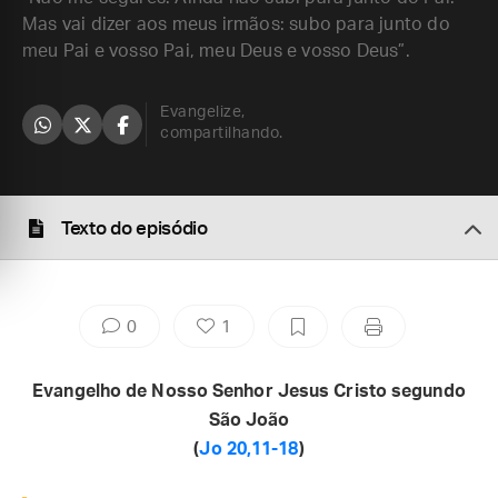
Mas vai dizer aos meus irmãos: subo para junto do
meu Pai e vosso Pai, meu Deus e vosso Deus”.
Evangelize,
compartilhando.
Texto do episódio
0
1
Evangelho de Nosso Senhor Jesus Cristo segundo
São João
(
Jo 20,11-18
)