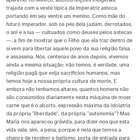
aparecer no México, adotou feições indígenas,
trajada com a veste típica da imperatriz asteca,
portando em seu ventre um menino. Como mãe do
futuro imperador, sob os pés dela jaziam, derrotados,
o sol e a lua — cultuados como deuses pelos astecas
—, a fim de mostrar que o Filho que ela traz dentro de
si vem para libertar aquele povo da sua religião falsa
e assassina. Nós, centenas de anos depois, vivemos
ainda a mesma situação: não temos, é verdade, uma
religião pagã que exija sacrifícios humanos, mas
temos hoje a nossa própria
cultura da morte
. E
embora não tenhamos altares, quantos homens não
são consumidos diariamente nesta máquina de moer
carne que é o aborto, expressão máxima da idolatria
da própria “liberdade”, da própria “autonomia”? Mas
Maria nos apareceu grávida, para dizer-nos que esta
vida vale, sim, a pena, porque é nela que temos a
chance de receber o
batismo
, porta de entrada para