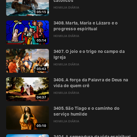
católicos
HOMILIA DIÁRIA
05:15
3408. Marta, Maria e Lázaro e o
progresso espiritual
HOMILIA DIÁRIA
05:14
3407. O joio e o trigo no campo da
Igreja
HOMILIA DIÁRIA
05:43
3406. A força da Palavra de Deus na
vida de quem crê
HOMILIA DIÁRIA
04:37
3405. São Tiago e o caminho do
serviço humilde
HOMILIA DIÁRIA
05:10