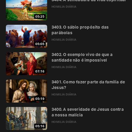
3404. A semeadura da vida espiritual
HOMILIA DIÁRIA
05:25
3403. O sábio propósito das
parábolas
HOMILIA DIÁRIA
05:05
3402. O exemplo vivo de que a
santidade não é impossível
HOMILIA DIÁRIA
07:16
3401. Como fazer parte da família de
Jesus?
HOMILIA DIÁRIA
05:19
3400. A severidade de Jesus contra
a nossa malícia
HOMILIA DIÁRIA
05:16