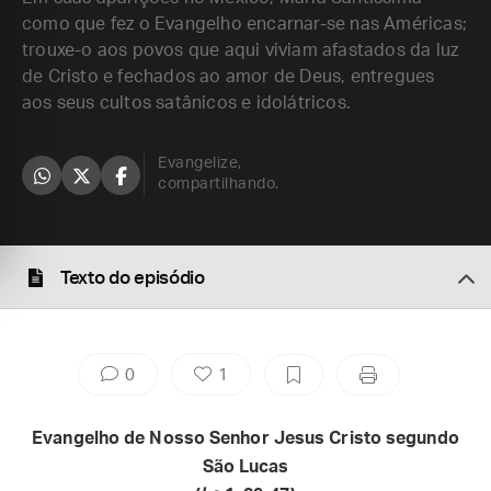
como que fez o Evangelho encarnar-se nas Américas;
trouxe-o aos povos que aqui viviam afastados da luz
de Cristo e fechados ao amor de Deus, entregues
aos seus cultos satânicos e idolátricos.
Evangelize,
compartilhando.
Texto do episódio
0
1
Evangelho de Nosso Senhor Jesus Cristo segundo
São Lucas