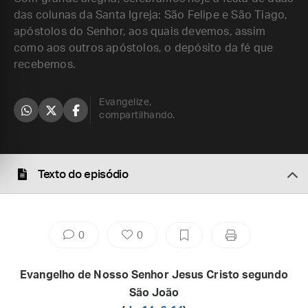
das colunas da Santa Igreja: São Felipe e São Tiago,
apóstolos do Senhor, aos quais devemos, assim
como aos outros apóstolos, o depósito da fé que
recebemos.
Evangelize,
compartilhando.
Texto do episódio
0
0
Evangelho de Nosso Senhor Jesus Cristo segundo
São João