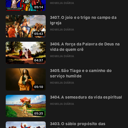
HOMILIA DIÁRIA
05:14
3407. O joio e o trigo no campo da
Igreja
HOMILIA DIÁRIA
05:43
3406. A força da Palavra de Deus na
vida de quem crê
HOMILIA DIÁRIA
04:37
3405. São Tiago e o caminho do
serviço humilde
HOMILIA DIÁRIA
05:10
3404. A semeadura da vida espiritual
HOMILIA DIÁRIA
05:25
3403. O sábio propósito das