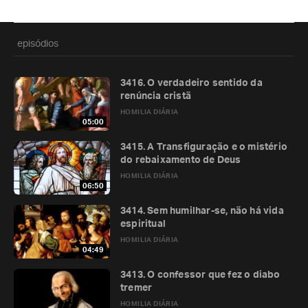
episódios
3416. O verdadeiro sentido da
renúncia cristã
HOMILIA DIÁRIA
05:00
3415. A Transfiguração e o mistério
do rebaixamento de Deus
HOMILIA DIÁRIA
06:50
3414. Sem humilhar-se, não há vida
espiritual
HOMILIA DIÁRIA
04:49
3413. O confessor que fez o diabo
tremer
HOMILIA DIÁRIA