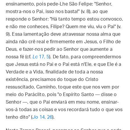
ensinamento, pois pede-Lhe São Felipe: "Senhor,
mostra-nos o Pai, isso nos basta!" (v. 8), ao que
responde o Senhor: "Há tanto tempo estou convosco,
e não me conheces, Filipe? Quem me viu, viu o Pai" (v.
9). Essa lamentação deve atravessar nossa alma que
ainda não crê real e firmemente em Jesus, o Filho de
Deus, e fazer-nos pedir ao Senhor que aumente a
nossa fé (cf.
Lc
17, 5
). De fato, para compreendermos
que Jesus está no Pai e o Pai está n'Ele, e que Ele é a
Verdade e a Vida, finalidade de toda a nossa
existência, precisamos do toque do Cristo
ressuscitado, Caminho, toque este que nos vem por
meio do Paráclito, pois "o Espírito Santo — disse o
Senhor —, que o Pai enviará em meu nome, ensinar-
vos-á todas as coisas e vos recordará tudo o que vos
tenho dito" (
Jo
14, 26
).