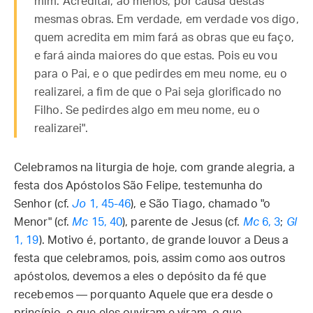
mim. Acreditai, ao menos, por causa destas
mesmas obras. Em verdade, em verdade vos digo,
quem acredita em mim fará as obras que eu faço,
e fará ainda maiores do que estas. Pois eu vou
para o Pai, e o que pedirdes em meu nome, eu o
realizarei, a fim de que o Pai seja glorificado no
Filho. Se pedirdes algo em meu nome, eu o
realizarei".
Celebramos na liturgia de hoje, com grande alegria, a
festa dos Apóstolos São Felipe, testemunha do
Senhor (cf.
Jo
1, 45-46
), e São Tiago, chamado "o
Menor" (cf.
Mc
15, 40
), parente de Jesus (cf.
Mc
6, 3
;
Gl
1, 19
). Motivo é, portanto, de grande louvor a Deus a
festa que celebramos, pois, assim como aos outros
apóstolos, devemos a eles o depósito da fé que
recebemos — porquanto Aquele que era desde o