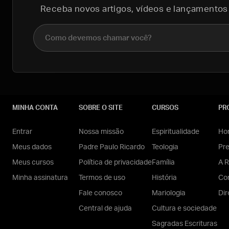
Receba novos artigos, vídeos e lançamentos
Nome completo
MINHA CONTA
SOBRE O SITE
CURSOS
PR
Entrar
Nossa missão
Espiritualidade
Hom
Meus dados
Padre Paulo Ricardo
Teologia
Pr
Meus cursos
Política de privacidade
Família
A R
Minha assinatura
Termos de uso
História
Con
Fale conosco
Mariologia
Dir
Central de ajuda
Cultura e sociedade
Sagradas Escrituras