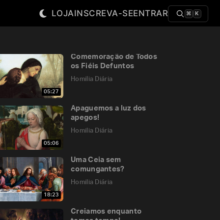
LOJA
INSCREVA-SE
ENTRAR
⌘
K
Comemoração de Todos
os Fiéis Defuntos
Homilia Diária
05:27
Apaguemos a luz dos
apegos!
Homilia Diária
05:06
Uma Ceia sem
comungantes?
Homilia Diária
18:23
Creiamos enquanto