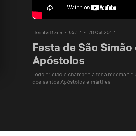
Homilia Diária
05:17
28 Out 2017
Festa de São Simão 
Apóstolos
Todo cristão é chamado a ter a mesma fig
dos santos Apóstolos e mártires.