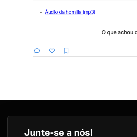
Áudio da homilia (mp3)
O que achou 
Junte-se a nós!