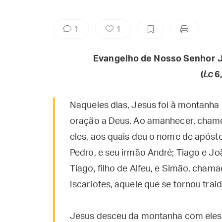
1
1
Evangelho de Nosso Senhor J
(
Lc
6,
Naqueles dias, Jesus foi à montanha 
oração a Deus. Ao amanhecer, chamo
eles, aos quais deu o nome de apóst
Pedro, e seu irmão André; Tiago e Jo
Tiago, filho de Alfeu, e Simão, chama
Iscariotes, aquele que se tornou traid
Jesus desceu da montanha com eles e