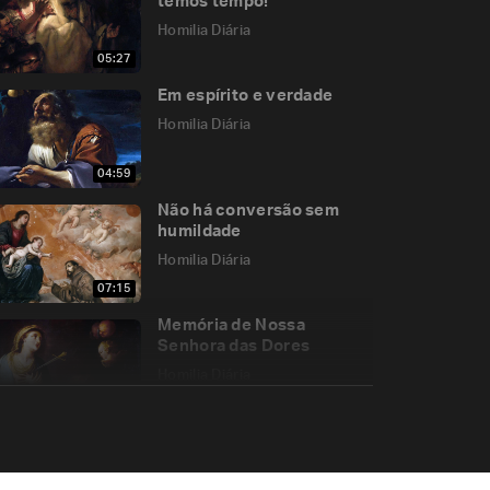
temos tempo!
Homilia Diária
05:27
Em espírito e verdade
Homilia Diária
04:59
Não há conversão sem
humildade
Homilia Diária
07:15
Memória de Nossa
Senhora das Dores
Homilia Diária
05:06
Festa de Nossa Senhora
do Carmo