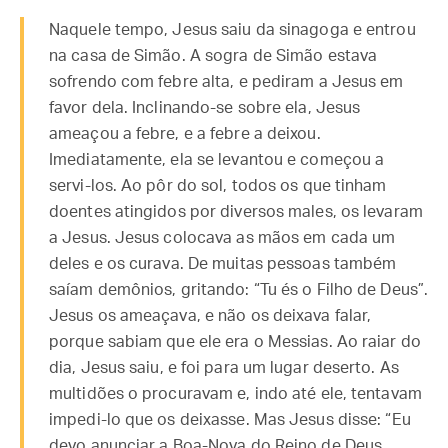
Naquele tempo, Jesus saiu da sinagoga e entrou
na casa de Simão. A sogra de Simão estava
sofrendo com febre alta, e pediram a Jesus em
favor dela. Inclinando-se sobre ela, Jesus
ameaçou a febre, e a febre a deixou.
Imediatamente, ela se levantou e começou a
servi-los. Ao pôr do sol, todos os que tinham
doentes atingidos por diversos males, os levaram
a Jesus. Jesus colocava as mãos em cada um
deles e os curava. De muitas pessoas também
saíam demônios, gritando: “Tu és o Filho de Deus”.
Jesus os ameaçava, e não os deixava falar,
porque sabiam que ele era o Messias. Ao raiar do
dia, Jesus saiu, e foi para um lugar deserto. As
multidões o procuravam e, indo até ele, tentavam
impedi-lo que os deixasse. Mas Jesus disse: “Eu
devo anunciar a Boa-Nova do Reino de Deus