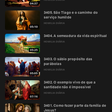
HOMILIA DIÁRIA
04:37
3405. São Tiago e o caminho do
serviço humilde
HOMILIA DIÁRIA
05:10
3404. A semeadura da vida espiritual
HOMILIA DIÁRIA
05:25
3403. O sábio propósito das
parábolas
HOMILIA DIÁRIA
05:05
3402. O exemplo vivo de que a
santidade não é impossível
HOMILIA DIÁRIA
07:16
3401. Como fazer parte da família de
Jesus?