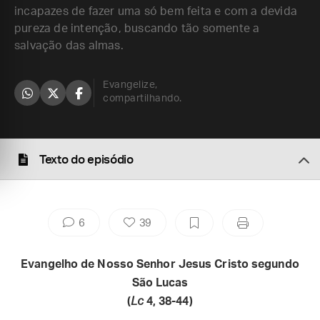
incapazes de fazer uma só bem feita e com a devida
pureza de intenção, buscando tão somente a
salvação das almas.
Evangelize,
compartilhando.
Texto do episódio
6
39
Evangelho de Nosso Senhor Jesus Cristo segundo
São Lucas
(
Lc
4, 38-44)