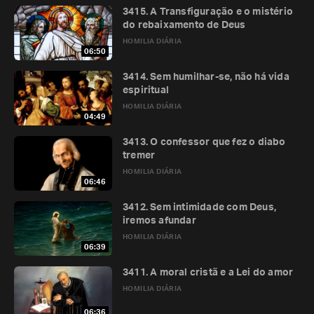
3415. A Transfiguração e o mistério
do rebaixamento de Deus
HOMILIA DIÁRIA
06:50
3414. Sem humilhar-se, não há vida
espiritual
HOMILIA DIÁRIA
04:49
3413. O confessor que fez o diabo
tremer
HOMILIA DIÁRIA
06:46
3412. Sem intimidade com Deus,
iremos afundar
HOMILIA DIÁRIA
06:39
3411. A moral cristã e a Lei do amor
HOMILIA DIÁRIA
06:36