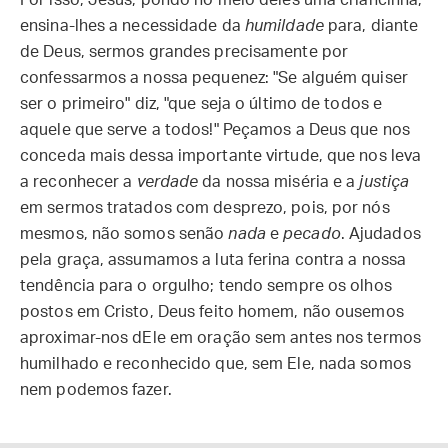
Por isso, Jesus, pondo no meio deles uma criancinha,
ensina-lhes a necessidade da
humildade
para, diante
de Deus, sermos grandes precisamente por
confessarmos a nossa pequenez: "Se alguém quiser
ser o primeiro" diz, "que seja o último de todos e
aquele que serve a todos!" Peçamos a Deus que nos
conceda mais dessa importante virtude, que nos leva
a reconhecer a
verdade
da nossa miséria e a
justiça
em sermos tratados com desprezo, pois, por nós
mesmos, não somos senão
nada
e
pecado
. Ajudados
pela graça, assumamos a luta ferina contra a nossa
tendência para o orgulho; tendo sempre os olhos
postos em Cristo, Deus feito homem, não ousemos
aproximar-nos dEle em oração sem antes nos termos
humilhado e reconhecido que, sem Ele, nada somos
nem podemos fazer.