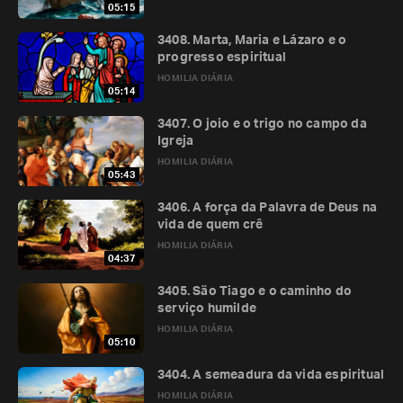
05:15
3408. Marta, Maria e Lázaro e o
progresso espiritual
HOMILIA DIÁRIA
05:14
3407. O joio e o trigo no campo da
Igreja
HOMILIA DIÁRIA
05:43
3406. A força da Palavra de Deus na
vida de quem crê
HOMILIA DIÁRIA
04:37
3405. São Tiago e o caminho do
serviço humilde
HOMILIA DIÁRIA
05:10
3404. A semeadura da vida espiritual
HOMILIA DIÁRIA