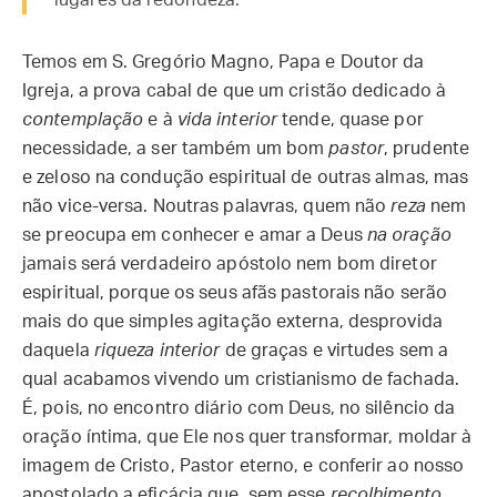
lugares da redondeza.
Temos em S. Gregório Magno, Papa e Doutor da
Igreja, a prova cabal de que um cristão dedicado à
contemplação
e à
vida interior
tende, quase por
necessidade, a ser também um bom
pastor
, prudente
e zeloso na condução espiritual de outras almas, mas
não vice-versa. Noutras palavras, quem não
reza
nem
se preocupa em conhecer e amar a Deus
na
oração
jamais será verdadeiro apóstolo nem bom diretor
espiritual, porque os seus afãs pastorais não serão
mais do que simples agitação externa, desprovida
daquela
riqueza interior
de graças e virtudes sem a
qual acabamos vivendo um cristianismo de fachada.
É, pois, no encontro diário com Deus, no silêncio da
oração íntima, que Ele nos quer transformar, moldar à
imagem de Cristo, Pastor eterno, e conferir ao nosso
apostolado a eficácia que, sem esse
recolhimento