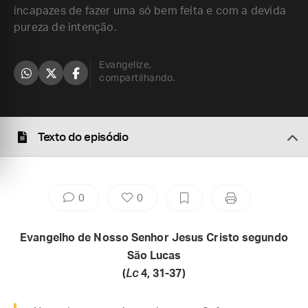
incapazes de fazer uma só bem feita e com a devida
pureza de intenção.
Evangelize,
compartilhando.
Texto do episódio
0
0
Evangelho de Nosso Senhor Jesus Cristo segundo
São Lucas
(
Lc
4, 31-37)