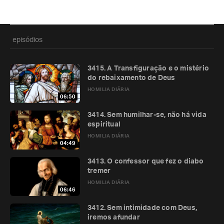
episódios
3415. A Transfiguração e o mistério
do rebaixamento de Deus
HOMILIA DIÁRIA
06:50
3414. Sem humilhar-se, não há vida
espiritual
HOMILIA DIÁRIA
04:49
3413. O confessor que fez o diabo
tremer
HOMILIA DIÁRIA
06:46
3412. Sem intimidade com Deus,
iremos afundar