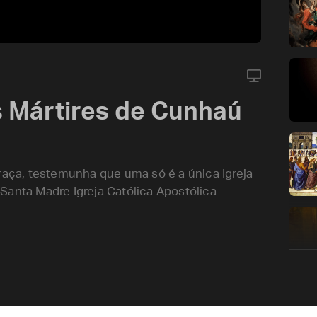
 Mártires de Cunhaú
raça, testemunha que uma só é a única Igreja
Santa Madre Igreja Católica Apostólica