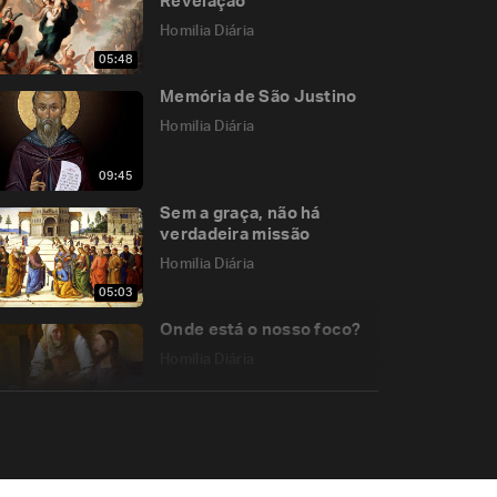
Revelação
Homilia Diária
05:48
Memória de São Justino
Homilia Diária
09:45
Sem a graça, não há
verdadeira missão
Homilia Diária
05:03
Onde está o nosso foco?
Homilia Diária
05:59
Sobre o que estamos
encurvados?