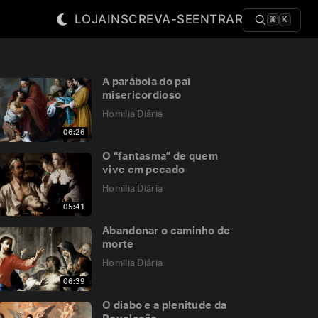
LOJA
INSCREVA-SE
ENTRAR
⌘
K
A parábola do pai
misericordioso
Homilia Diária
06:26
O “fantasma” de quem
vive em pecado
Homilia Diária
05:41
Abandonar o caminho de
morte
Homilia Diária
06:39
O diabo e a plenitude da