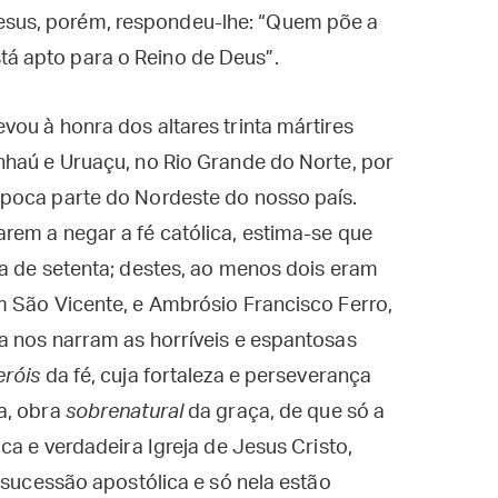
esus, porém, respondeu-lhe: “Quem põe a
tá apto para o Reino de Deus”.
ou à honra dos altares trinta mártires
nhaú e Uruaçu, no Rio Grande do Norte, por
poca parte do Nordeste do nosso país.
rem a negar a fé católica, estima-se que
a de setenta; destes, ao menos dois eram
m São Vicente, e Ambrósio Francisco Ferro,
a nos narram as horríveis e espantosas
eróis
da fé, cuja fortaleza e perseverança
a, obra
sobrenatural
da graça, de que só a
ca e verdadeira Igreja de Jesus Cristo,
 sucessão apostólica e só nela estão