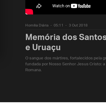
Homilia Diária
05:11
3 Out 2018
Memória dos Santos
e Uruaçu
O sangue dos mártires, fortalecidos pela g
fundada por Nosso Senhor Jesus Cristo: a 
Romana.