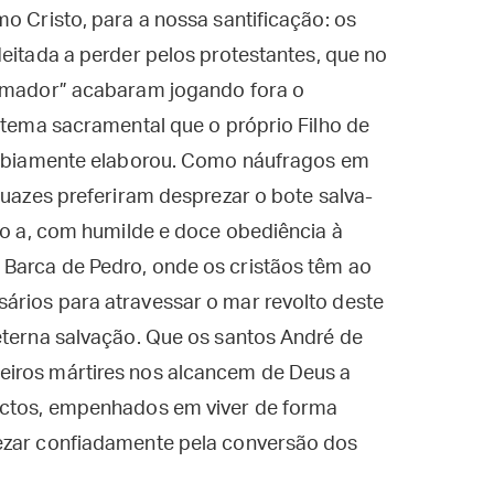
o Cristo, para a nossa santificação: os
 deitada a perder pelos protestantes, que no
ormador” acabaram jogando fora o
istema sacramental que o próprio Filho de
 sabiamente elaborou. Como náufragos em
quazes preferiram desprezar o bote salva-
rio a, com humilde e doce obediência à
Barca de Pedro, onde os cristãos têm ao
ários para atravessar o mar revolto deste
eterna salvação. Que os santos André de
eiros mártires nos alcancem de Deus a
victos, empenhados em viver de forma
rezar confiadamente pela conversão dos