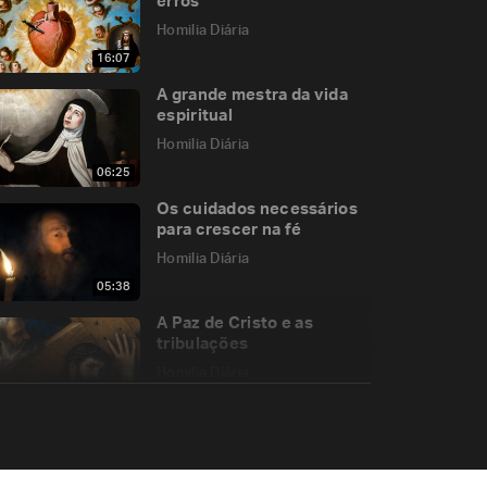
erros”
Homilia Diária
16:07
A grande mestra da vida
espiritual
Homilia Diária
06:25
Os cuidados necessários
para crescer na fé
Homilia Diária
05:38
A Paz de Cristo e as
tribulações
Homilia Diária
06:48
As asas da Cruz
Homilia Diária