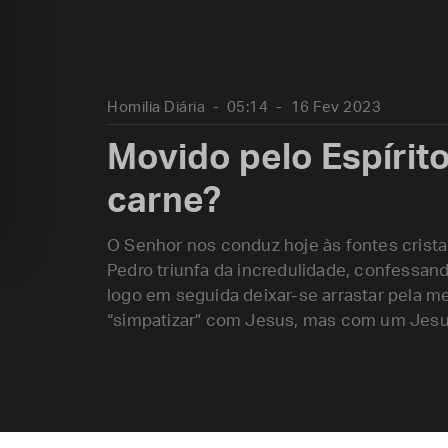
Homilia Diária
05:14
16 Fev 2023
Movido pelo Espírit
carne?
O Senhor nos conduz hoje às fontes cristali
Pedro triunfa da incredulidade, confessand
logo em seguida deixar-se arrastar pela 
“simpatizar” com Jesus, mas com um Jesu