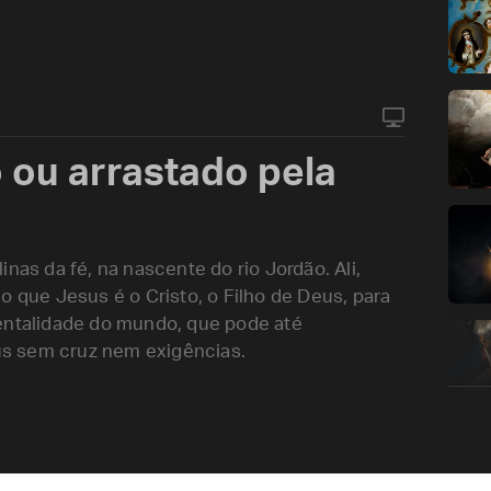
o ou arrastado pela
nas da fé, na nascente do rio Jordão. Ali,
o que Jesus é o Cristo, o Filho de Deus, para
mentalidade do mundo, que pode até
s sem cruz nem exigências.