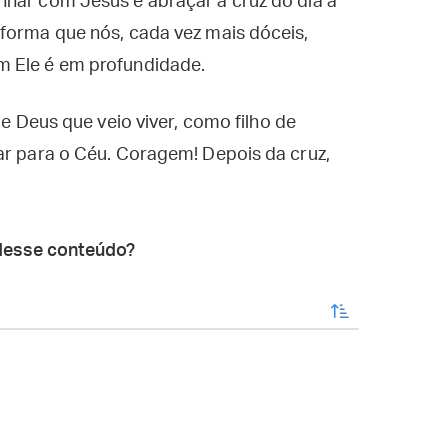
nhar com Jesus e abraçar a cruz do dia a
 forma que nós, cada vez mais dóceis,
m Ele é em profundidade.
de Deus que veio viver, como filho de
ar para o Céu. Coragem! Depois da cruz,
desse conteúdo?
enviar