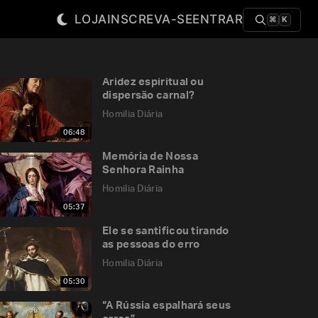
LOJA
INSCREVA-SE
ENTRAR
⌘
K
Aridez espiritual ou
dispersão carnal?
Homilia Diária
06:48
Memória de Nossa
Senhora Rainha
Homilia Diária
05:37
Ele se santificou tirando
as pessoas do erro
Homilia Diária
05:30
“A Rússia espalhará seus