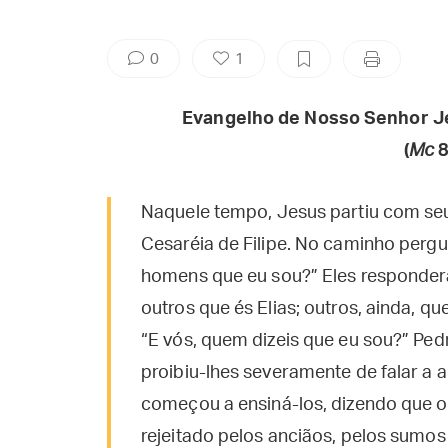
0
1
Evangelho de Nosso Senhor J
(
Mc
8
Naquele tempo, Jesus partiu com se
Cesaréia de Filipe. No caminho perg
homens que eu sou?” Eles respondera
outros que és Elias; outros, ainda, q
“E vós, quem dizeis que eu sou?” Ped
proibiu-lhes severamente de falar a 
começou a ensiná-los, dizendo que o
rejeitado pelos anciãos, pelos sumos