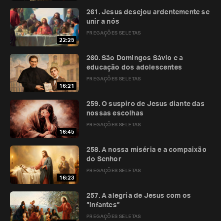
261. Jesus desejou ardentemente se
unir a nós
PREGAÇÕES SELETAS
22:25
260. São Domingos Sávio e a
educação dos adolescentes
PREGAÇÕES SELETAS
16:21
259. O suspiro de Jesus diante das
nossas escolhas
PREGAÇÕES SELETAS
16:45
258. A nossa miséria e a compaixão
do Senhor
PREGAÇÕES SELETAS
16:23
257. A alegria de Jesus com os
“infantes”
PREGAÇÕES SELETAS