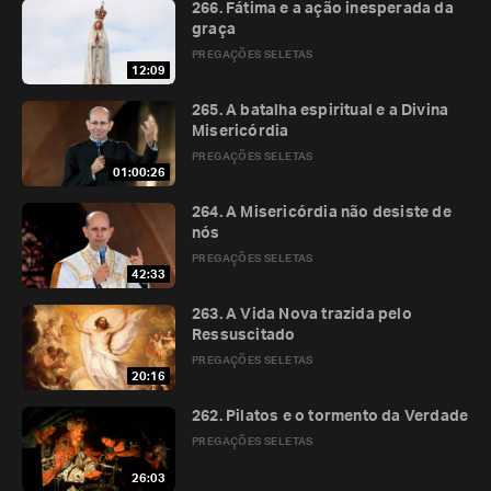
266. Fátima e a ação inesperada da
graça
PREGAÇÕES SELETAS
12:09
265. A batalha espiritual e a Divina
Misericórdia
PREGAÇÕES SELETAS
01:00:26
264. A Misericórdia não desiste de
nós
PREGAÇÕES SELETAS
42:33
263. A Vida Nova trazida pelo
Ressuscitado
PREGAÇÕES SELETAS
20:16
262. Pilatos e o tormento da Verdade
PREGAÇÕES SELETAS
26:03