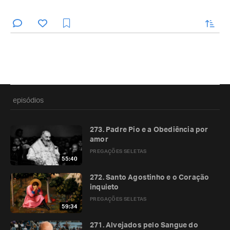
enviar
episódios
273. Padre Pio e a Obediência por
amor
PREGAÇÕES SELETAS
55:40
272. Santo Agostinho e o Coração
inquieto
PREGAÇÕES SELETAS
59:34
271. Alvejados pelo Sangue do