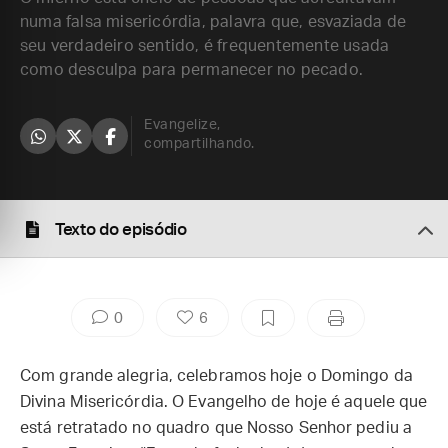
numa falsa misericórdia, palavra que, esvaziada de
seu verdadeiro sentido, é frequentemente usada
como desculpa para permanecer no pecado.
Evangelize,
compartilhando.
Texto do episódio
0
6
Com grande alegria, celebramos hoje o Domingo da
Divina Misericórdia. O Evangelho de hoje é aquele que
está retratado no quadro que Nosso Senhor pediu a