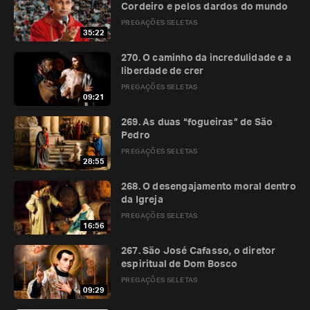
Cordeiro e pelos dardos do mundo
PREGAÇÕES SELETAS
35:22
270. O caminho da incredulidade e a
liberdade de crer
PREGAÇÕES SELETAS
09:21
269. As duas “fogueiras” de São
Pedro
PREGAÇÕES SELETAS
28:55
268. O desengajamento moral dentro
da Igreja
PREGAÇÕES SELETAS
16:56
267. São José Cafasso, o diretor
espiritual de Dom Bosco
PREGAÇÕES SELETAS
09:29