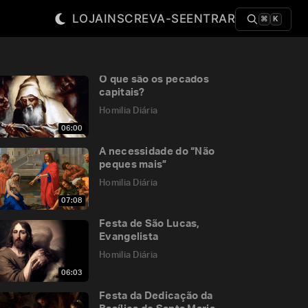
LOJA
INSCREVA-SE
ENTRAR
⌘
K
O que são os pecados
capitais?
Homilia Diária
06:00
A necessidade do “Não
peques mais”
Homilia Diária
07:08
Festa de São Lucas,
Evangelista
Homilia Diária
06:03
Festa da Dedicação da