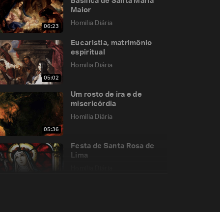
Basílica de Santa Maria
Maior
Homilia Diária
06:23
Eucaristia, matrimônio
espiritual
Homilia Diária
05:02
Um rosto de ira e de
misericórdia
Homilia Diária
05:36
Festa de Santa Rosa de
Lima
Homilia Diária
05:14
Um evangelizador
humilde e incansável