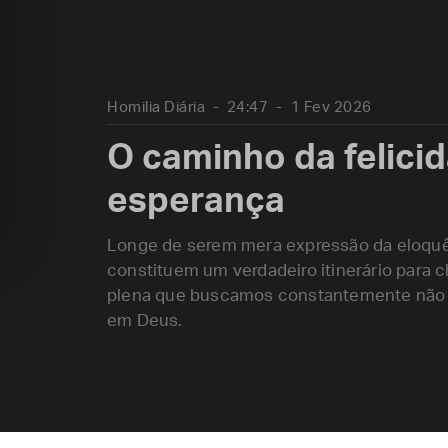
Homilia Diária
24:47
1 Fev 2026
O caminho da felici
esperança
Longe de serem mera expressão da eloqu
constituem um verdadeiro itinerário para 
plena que buscamos constantemente não
em Deus.