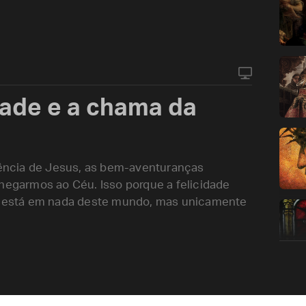
dade e a chama da
ência de Jesus, as bem-aventuranças
chegarmos ao Céu. Isso porque a felicidade
 está em nada deste mundo, mas unicamente