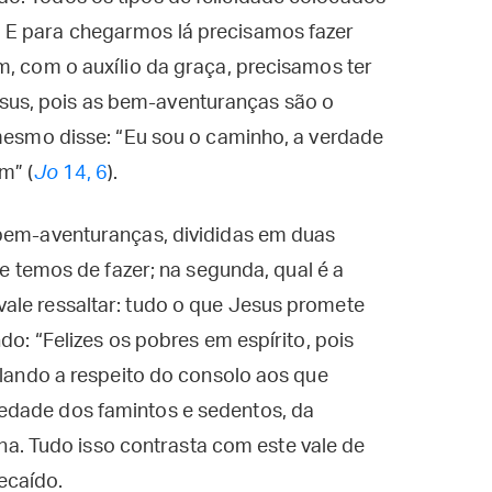
 E para chegarmos lá precisamos fazer
m, com o auxílio da graça, precisamos ter
us, pois as bem-aventuranças são o
 mesmo disse: “Eu sou o caminho, a verdade
m” (
Jo
14, 6
).
 bem-aventuranças, divididas em duas
ue temos de fazer; na segunda, qual é a
ale ressaltar: tudo o que Jesus promete
do: “Felizes os pobres em espírito, pois
alando a respeito do consolo aos que
edade dos famintos e sedentos, da
vina. Tudo isso contrasta com este vale de
ecaído.