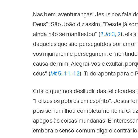
Nas bem-aventuranças, Jesus nos fala d
Deus”. São João diz assim: “Desde já so
ainda não se manifestou” (
1Jo
3, 2
), eis
daqueles que são perseguidos por amor 
vos injuriarem e perseguirem, e mentindo
causa de mim. Alegrai-vos e exultai, po
céus” (
Mt
5, 11-12
). Tudo aponta para o P
Cristo quer nos desiludir das felicidades
“Felizes os pobres em espírito”. Jesus foi
pois se humilhou completamente na Cruz
apegos às coisas mundanas. É interessant
embora o senso comum diga o contrário. 