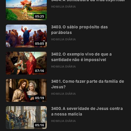
3404. A semeadura da vida espiritual
HOMILIA DIÁRIA
05:25
3403. O sábio propósito das
parábolas
HOMILIA DIÁRIA
05:05
3402. O exemplo vivo de que a
santidade não é impossível
HOMILIA DIÁRIA
07:16
3401. Como fazer parte da família de
Jesus?
HOMILIA DIÁRIA
05:19
3400. A severidade de Jesus contra
a nossa malícia
HOMILIA DIÁRIA
05:16