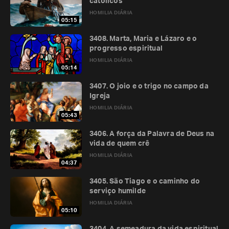
católicos
HOMILIA DIÁRIA
05:15
3408. Marta, Maria e Lázaro e o
progresso espiritual
HOMILIA DIÁRIA
05:14
3407. O joio e o trigo no campo da
Igreja
HOMILIA DIÁRIA
05:43
3406. A força da Palavra de Deus na
vida de quem crê
HOMILIA DIÁRIA
04:37
3405. São Tiago e o caminho do
serviço humilde
HOMILIA DIÁRIA
05:10