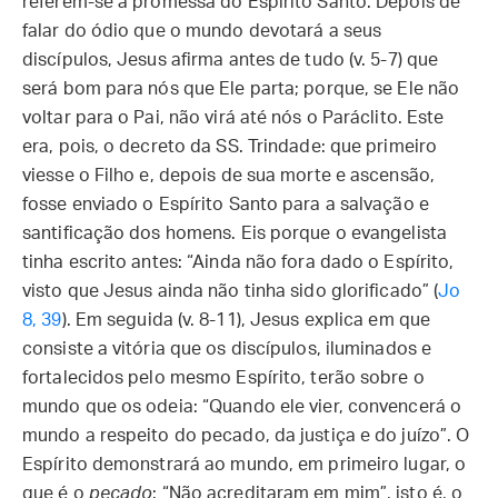
referem-se à promessa do Espírito Santo. Depois de
falar do ódio que o mundo devotará a seus
discípulos, Jesus afirma antes de tudo (v. 5-7) que
será bom para nós que Ele parta; porque, se Ele não
voltar para o Pai, não virá até nós o Paráclito. Este
era, pois, o decreto da SS. Trindade: que primeiro
viesse o Filho e, depois de sua morte e ascensão,
fosse enviado o Espírito Santo para a salvação e
santificação dos homens. Eis porque o evangelista
tinha escrito antes: “Ainda não fora dado o Espírito,
visto que Jesus ainda não tinha sido glorificado” (
Jo
8, 39
). Em seguida (v. 8-11), Jesus explica em que
consiste a vitória que os discípulos, iluminados e
fortalecidos pelo mesmo Espírito, terão sobre o
mundo que os odeia: “Quando ele vier, convencerá o
mundo a respeito do pecado, da justiça e do juízo”. O
Espírito demonstrará ao mundo, em primeiro lugar, o
que é o
pecado
: “Não acreditaram em mim”, isto é, o