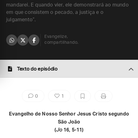
mandarei. E quando vier, ele demonstrará ao mundo
em que consistem o pecado, a justiça e o
julgamento”.
Evangelize,
compartilhando.
Texto do episódio
0
1
Evangelho de Nosso Senhor Jesus Cristo segundo
São João
(
Jo
16, 5-11)