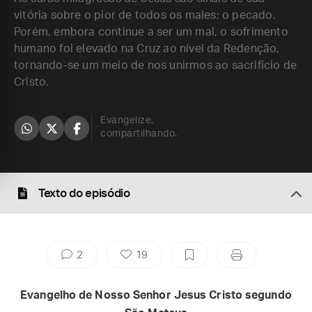
vitória sobre o pior de todos os males: o pecado.
Porém, embora continue a ser um mal, o sofrimento
humano foi elevado na Cruz ao nível da Redenção,
tornando-se um meio de nos unirmos ao sacrifício de
Cristo.
Evangelize,
compartilhando.
Texto do episódio
2
19
Evangelho de Nosso Senhor Jesus Cristo segundo