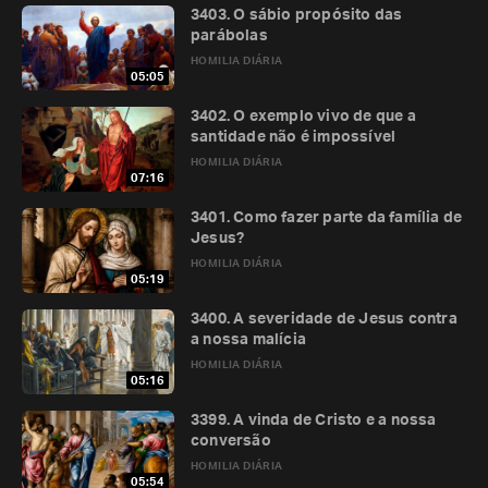
3403. O sábio propósito das
parábolas
HOMILIA DIÁRIA
05:05
3402. O exemplo vivo de que a
santidade não é impossível
HOMILIA DIÁRIA
07:16
3401. Como fazer parte da família de
Jesus?
HOMILIA DIÁRIA
05:19
3400. A severidade de Jesus contra
a nossa malícia
HOMILIA DIÁRIA
05:16
3399. A vinda de Cristo e a nossa
conversão
HOMILIA DIÁRIA
05:54