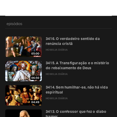
episódios
3416. O verdadeiro sentido da
renúncia cristã
HOMILIA DIÁRIA
05:00
3415. A Transfiguração e o mistério
do rebaixamento de Deus
HOMILIA DIÁRIA
06:50
3414. Sem humilhar-se, não há vida
espiritual
HOMILIA DIÁRIA
04:49
3413. O confessor que fez o diabo
tremer