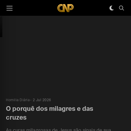
Homilia Diária
2 Jul 2026
O porquê dos milagres e das
cruzes
As curas milagrosas de Jesus são sinais de sua