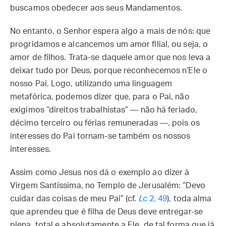
buscamos obedecer aos seus Mandamentos.
No entanto, o Senhor espera algo a mais de nós: que
progridamos e alcancemos um amor filial, ou seja, o
amor de filhos. Trata-se daquele amor que nos leva a
deixar tudo por Deus, porque reconhecemos n’Ele o
nosso Pai. Logo, utilizando uma linguagem
metafórica, podemos dizer que, para o Pai, não
exigimos “direitos trabalhistas” — não há feriado,
décimo terceiro ou férias remuneradas —, pois os
interesses do Pai tornam-se também os nossos
interesses.
Assim como Jesus nos dá o exemplo ao dizer à
Virgem Santíssima, no Templo de Jerusalém: “Devo
cuidar das coisas de meu Pai” (cf.
Lc
2, 49
), toda alma
que aprendeu que é filha de Deus deve entregar-se
plena, total e absolutamente a Ele, de tal forma que já