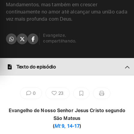
Mandamentos, mas também em crescer
continuamente no amor até alcançar uma união cada
vez mais profunda com Deus.
Evangelize,
compartilhando.
Texto do episódio
0
23
Evangelho de Nosso Senhor Jesus Cristo segundo
São Mateus
(
Mt
9, 14-17
)