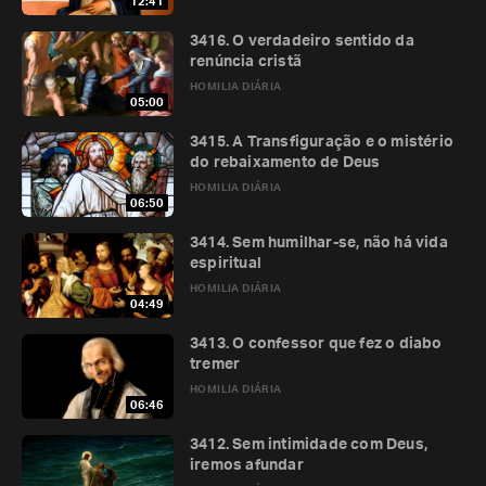
12:41
3416. O verdadeiro sentido da
renúncia cristã
HOMILIA DIÁRIA
05:00
3415. A Transfiguração e o mistério
do rebaixamento de Deus
HOMILIA DIÁRIA
06:50
3414. Sem humilhar-se, não há vida
espiritual
HOMILIA DIÁRIA
04:49
3413. O confessor que fez o diabo
tremer
HOMILIA DIÁRIA
06:46
3412. Sem intimidade com Deus,
iremos afundar