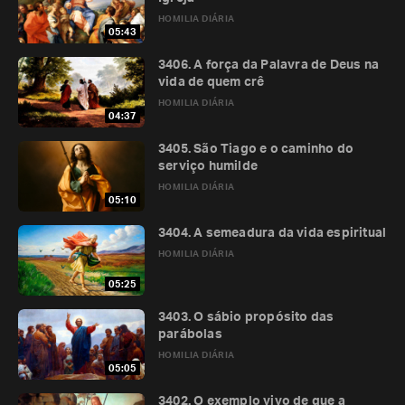
HOMILIA DIÁRIA
05:43
3406. A força da Palavra de Deus na
vida de quem crê
HOMILIA DIÁRIA
04:37
3405. São Tiago e o caminho do
serviço humilde
HOMILIA DIÁRIA
05:10
3404. A semeadura da vida espiritual
HOMILIA DIÁRIA
05:25
3403. O sábio propósito das
parábolas
HOMILIA DIÁRIA
05:05
3402. O exemplo vivo de que a