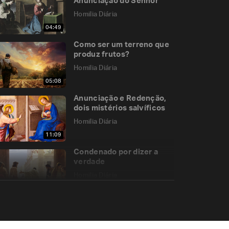
Anunciação do Senhor
Homilia Diária
04:49
Como ser um terreno que
produz frutos?
Homilia Diária
05:08
Anunciação e Redenção,
dois mistérios salvíficos
Homilia Diária
11:09
Condenado por dizer a
verdade
Homilia Diária
04:54
Precisamos ter tempo
para Deus