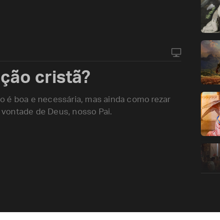
ção cristã?
o é boa e necessária, mas ainda como rezar
vontade de Deus, nosso Pai.