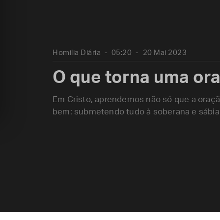
Homilia Diária
05:20
20 Mai 2023
O que torna uma ora
Em Cristo, aprendemos não só que a oraçã
bem: submetendo tudo à soberana e sábia 