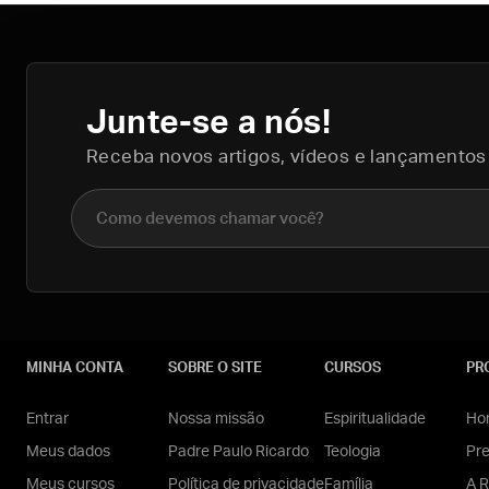
Junte-se a nós!
Receba novos artigos, vídeos e lançamentos
Nome completo
MINHA CONTA
SOBRE O SITE
CURSOS
PR
Entrar
Nossa missão
Espiritualidade
Hom
Meus dados
Padre Paulo Ricardo
Teologia
Pr
Meus cursos
Política de privacidade
Família
A R