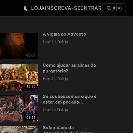
LOJA
INSCREVA-SE
ENTRAR
⌘
K
A vigília do Advento
Homilia Diária
00:00
Como ajudar as almas do
purgatório?
Homilia Diária
12:53
Se soubéssemos o que é
estar em pecado...
Homilia Diária
05:38
Solenidade da