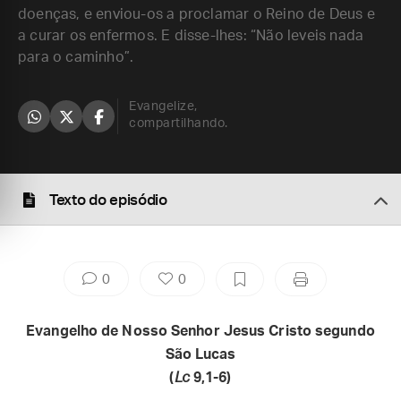
doenças, e enviou-os a proclamar o Reino de Deus e
a curar os enfermos. E disse-lhes: “Não leveis nada
para o caminho”.
Evangelize,
compartilhando.
Texto do episódio
0
0
Evangelho de Nosso Senhor Jesus Cristo segundo
São Lucas
(
Lc
9,1-6)