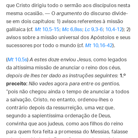
que Cristo dirigiu todo o sermão aos discípulos nesta
mesma ocasião. — O
argumento
do discurso divide-
se em dois capítulos: 1) avisos referentes à missão
galilaica (cf.
Mt
10,5-15
;
Mc
6,8ss
;
Lc
9,3-6
;
10,4-12
); 2)
avisos sobre a missão universal dos Apóstolos e seus
sucessores por todo o mundo (cf.
Mt
10,16-42
).
(
Mt
10,5s
)
A estes doze enviou Jesus
, como legados
da altíssima missão de anunciar o reino dos céus,
depois de lhes ter dado as instruções seguintes
:
1.º
preceito:
Não vades
agora
para entre os gentios,
“pois não chegou ainda o tempo de anunciar a todos
a salvação. Cristo, no entanto, ordenou-lhes o
contrário depois da ressurreição, uma vez que,
segundo a sapientíssima ordenação de Deus,
convinha que aos judeus, como aos filhos do reino
para quem fora feita a promessa do Messias, falasse