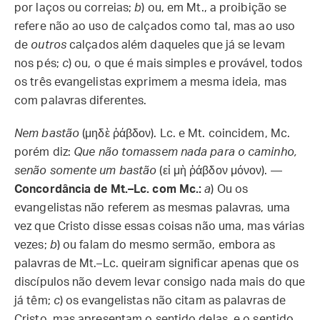
por laços ou correias;
b
) ou, em Mt., a proibição se
refere não ao uso de calçados como tal, mas ao uso
de
outros
calçados além daqueles que já se levam
nos pés;
c
) ou, o que é mais simples e provável, todos
os três evangelistas exprimem a mesma ideia, mas
com palavras diferentes.
Nem bastão
(μηδὲ ῥάβδον). Lc. e Mt. coincidem, Mc.
porém diz:
Que não tomassem nada para o caminho,
senão somente um bastão
(εἰ μὴ ῥάβδον μόνον). —
Concordância de Mt.–Lc. com Mc.:
a
) Ou os
evangelistas não referem as mesmas palavras, uma
vez que Cristo disse essas coisas não uma, mas várias
vezes;
b
) ou falam do mesmo sermão, embora as
palavras de Mt.–Lc. queiram significar apenas que os
discípulos não devem levar consigo nada mais do que
já têm;
c
) os evangelistas não citam as palavras de
Cristo, mas apresentam o sentido delas, e o sentido