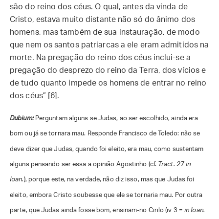
são do reino dos céus. O qual, antes da vinda de
Cristo, estava muito distante não só do ânimo dos
homens, mas também de sua instauração, de modo
que nem os santos patriarcas a ele eram admitidos na
morte. Na pregação do reino dos céus inclui-se a
pregação do desprezo do reino da Terra, dos vícios e
de tudo quanto impede os homens de entrar no reino
dos céus” [6].
Dubium:
Perguntam alguns se Judas, ao ser escolhido, ainda era
bom ou já se tornara mau. Responde Francisco de Toledo: não se
deve dizer que Judas, quando foi eleito, era mau, como sustentam
alguns pensando ser essa a opinião Agostinho (cf.
Tract. 27 in
Ioan.
), porque este, na verdade, não diz isso, mas que Judas foi
eleito, embora Cristo soubesse que ele se tornaria mau. Por outra
parte, que Judas ainda fosse bom, ensinam-no Cirilo (iv 3 =
in Ioan.