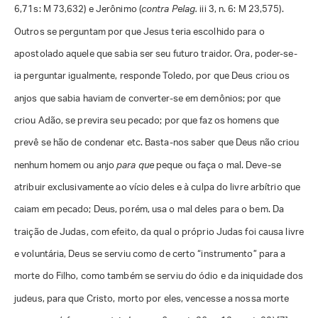
6,71s: M 73,632) e Jerônimo (
contra Pelag.
iii 3, n. 6: M 23,575).
Outros se perguntam por que Jesus teria escolhido para o
apostolado aquele que sabia ser seu futuro traidor. Ora, poder-se-
ia perguntar igualmente, responde Toledo, por que Deus criou os
anjos que sabia haviam de converter-se em demônios; por que
criou Adão, se previra seu pecado; por que faz os homens que
prevê se hão de condenar etc. Basta-nos saber que Deus não criou
nenhum homem ou anjo
para que
peque ou faça o mal. Deve-se
atribuir exclusivamente ao vício deles e à culpa do livre arbítrio que
caiam em pecado; Deus, porém, usa o mal deles para o bem. Da
traição de Judas, com efeito, da qual o próprio Judas foi causa livre
e voluntária, Deus se serviu como de certo “instrumento” para a
morte do Filho, como também se serviu do ódio e da iniquidade dos
judeus, para que Cristo, morto por eles, vencesse a nossa morte