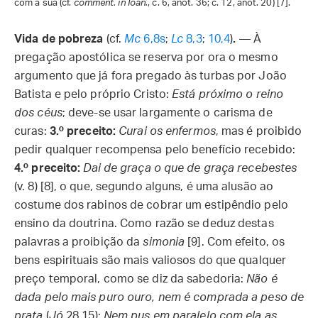
com a sua (cf.
comment. in Ioan.
, c. 6, anot. 36; c. 12, anot. 20) [7].
Vida de pobreza
(cf.
Mc
6,8s
;
Lc
8,3
;
10,4
)
.
— À
pregação apostólica se reserva por ora o mesmo
argumento que já fora pregado às turbas por João
Batista e pelo próprio Cristo:
Está próximo o reino
dos céus
; deve-se usar largamente o carisma de
curas:
3.º preceito:
Curai os enfermos
, mas é proibido
pedir qualquer recompensa pelo benefício recebido:
4.º preceito:
Dai de graça o que de graça recebestes
(v. 8) [8], o que, segundo alguns, é uma alusão ao
costume dos rabinos de cobrar um estipêndio pelo
ensino da doutrina. Como razão se deduz destas
palavras a proibição da
simonia
[9]. Com efeito, os
bens espirituais são mais valiosos do que qualquer
preço temporal, como se diz da sabedoria:
Não é
dada pelo mais puro ouro, nem é comprada a peso de
prata
(
Jó
28,15);
Nem pus em paralelo com ela as