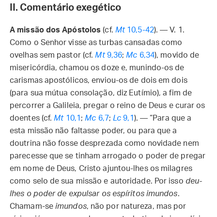
II. Comentário exegético
A missão dos Apóstolos
(cf.
Mt
10,5-42
). — V. 1.
Como o Senhor visse as turbas cansadas como
ovelhas sem pastor (cf.
Mt
9,36
;
Mc
6,34
), movido de
misericórdia, chamou os doze e, munindo-os de
carismas apostólicos, enviou-os de dois em dois
(para sua mútua consolação, diz Eutímio), a fim de
percorrer a Galileia, pregar o reino de Deus e curar os
doentes (cf.
Mt
10,1
;
Mc
6,7
;
Lc
9,1
). — “Para que a
esta missão não faltasse poder, ou para que a
doutrina não fosse desprezada como novidade nem
parecesse que se tinham arrogado o poder de pregar
em nome de Deus, Cristo ajuntou-lhes os milagres
como selo de sua missão e autoridade. Por isso
deu-
lhes
o poder de expulsar os espíritos imundos
.
Chamam-se
imundos
, não por natureza, mas por