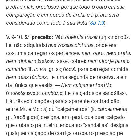
pedras mais preciosas, porque todo o ouro em sua
comparação é um pouco de areia, e a prata será
considerada como lodo à sua vista
(
Sb
7,9
).
V. 9-10.
5.º preceito:
Não queirais trazer
(μὴ κτήσησθε,
i.e. não adquirais)
nas vossas cinturas
, onde era
costuma carregar os pertences,
nem ouro, nem prata,
nem dinheiro
(χαλκὸν, asse, cobre);
nem alforje para o
caminho
(lt.
in via
, gr. εἰς ὁδὸν), para carregar comida,
nem duas túnicas
, i.e. uma segunda de reserva, além
da túnica que vestis. —
Nem calçamentos
(Mc.
ὑποδεδεμένους σανδάλια, i.e. calçados de sandálias).
Há três explicações para a aparente contradição
entre Mt. e Mc.:
a
) ou “calçamentos” (lt.
calceamenta
,
gr. ὑποδηματα) designa, em geral, qualquer calçado
que cubra o pé inteiro, enquanto “sandálias” designa
qualquer calçado de cortiça ou couro preso ao pé