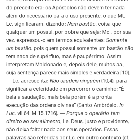
do preceito era: os Apóstolos não devem ter nada
além do necessário para o uso presente, o que Mt.–
Lc. significaram, dizendo:
Nem bastão
, coisa que
qualquer um possui, por pobre que seja; Mc., por sua
vez, expressou-o em termos equivalentes:
Somente
um bastão
, pois quem possui somente um bastão não
tem nada de supérfluo, mas é paupérrimo. Assim
interpretam Maldonado e, depois dele, muitos aa.,
cuja sentença parece mais simples e verdadeira [10].
— Lc. acrescenta:
Não saudeis ninguém
(10,4), para
significar a celeridade em percorrer o caminho: “É
bela a saudação, mais bela porém é a pronta
execução das ordens divinas” (Santo Ambrósio,
in
Luc.
vii 64: M 15,1716). —
Porque o operário tem
direito ao seu alimento
, i.e. Deus, justo e providente,
não deixa faltar nada aos seus operários. Essas
palavras são referidas por Lc. em outro contexto (cf.