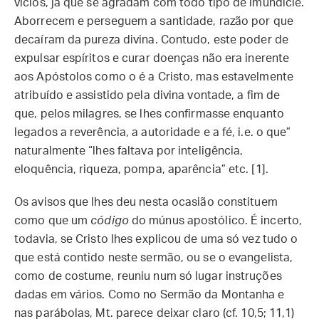
vícios, já que se agradam com todo tipo de imundície.
Aborrecem e perseguem a santidade, razão por que
decaíram da pureza divina. Contudo, este poder de
expulsar espíritos e curar doenças não era inerente
aos Apóstolos como o é a Cristo, mas estavelmente
atribuído e assistido pela divina vontade, a fim de
que, pelos milagres, se lhes confirmasse enquanto
legados a reverência, a autoridade e a fé, i.e. o que”
naturalmente “lhes faltava por inteligência,
eloquência, riqueza, pompa, aparência” etc. [1].
Os avisos que lhes deu nesta ocasião constituem
como que um
código
do múnus apostólico. É incerto,
todavia, se Cristo lhes explicou de uma só vez tudo o
que está contido neste sermão, ou se o evangelista,
como de costume, reuniu num só lugar instruções
dadas em vários. Como no Sermão da Montanha e
nas parábolas, Mt. parece deixar claro (cf. 10,5; 11,1)