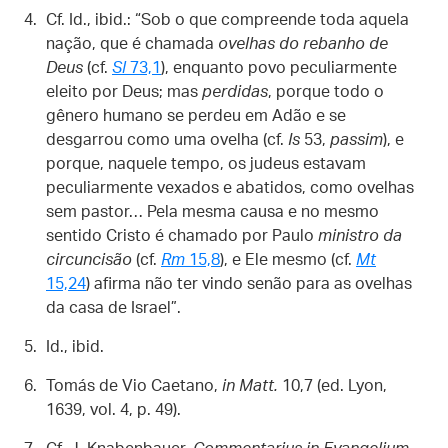
Cf. Id., ibid.: “Sob o que compreende toda aquela
nação, que é chamada
ovelhas do rebanho de
Deus
(cf.
Sl
73,1
), enquanto povo peculiarmente
eleito por Deus; mas
perdidas
, porque todo o
gênero humano se perdeu em Adão e se
desgarrou como uma ovelha (cf.
Is
53,
passim
), e
porque, naquele tempo, os judeus estavam
peculiarmente vexados e abatidos, como ovelhas
sem pastor… Pela mesma causa e no mesmo
sentido Cristo é chamado por Paulo
ministro da
circuncisão
(cf.
Rm
15,8
), e Ele mesmo (cf.
Mt
15,24
) afirma não ter vindo senão para as ovelhas
da casa de Israel”.
Id., ibid.
Tomás de Vio Caetano,
in Matt.
10,7 (ed. Lyon,
1639, vol. 4, p. 49).