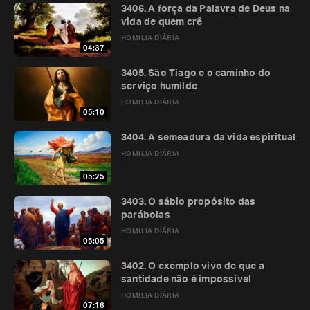
3406. A força da Palavra de Deus na
vida de quem crê
HOMILIA DIÁRIA
04:37
3405. São Tiago e o caminho do
serviço humilde
HOMILIA DIÁRIA
05:10
3404. A semeadura da vida espiritual
HOMILIA DIÁRIA
05:25
3403. O sábio propósito das
parábolas
HOMILIA DIÁRIA
05:05
3402. O exemplo vivo de que a
santidade não é impossível
HOMILIA DIÁRIA
07:16