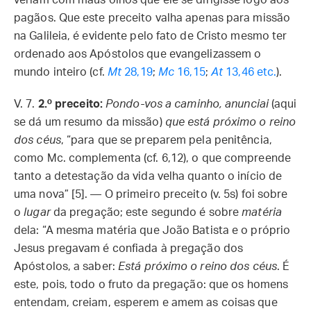
veriam com maus olhos que ele se dirigisse logo aos
pagãos. Que este preceito valha apenas para missão
na Galileia, é evidente pelo fato de Cristo mesmo ter
ordenado aos Apóstolos que evangelizassem o
mundo inteiro (cf.
Mt
28,19
;
Mc
16,15
;
At
13,46 etc.
).
V. 7.
2.º preceito:
Pondo-vos a caminho, anunciai
(aqui
se dá um resumo da missão)
que está próximo o reino
dos céus
, “para que se preparem pela penitência,
como Mc. complementa (cf. 6,12), o que compreende
tanto a detestação da vida velha quanto o início de
uma nova” [5]. — O primeiro preceito (v. 5s) foi sobre
o
lugar
da pregação; este segundo é sobre
matéria
dela: “A mesma matéria que João Batista e o próprio
Jesus pregavam é confiada à pregação dos
Apóstolos, a saber:
Está próximo o reino dos céus
. É
este, pois, todo o fruto da pregação: que os homens
entendam, creiam, esperem e amem as coisas que