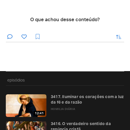
O que achou desse conteúdo?
enviar
episódios
3417. Iluminar os corações com a luz
da fé e da razão
HOMILIA DIÁRIA
12:41
3416. O verdadeiro sentido da
renúncia cristã