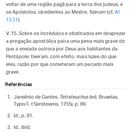
voltar de uma região pagã para a terra dos judeus, e
os Apóstolos, obedientes ao Mestre, fizeram (cf.
At
13,51
).
V. 15. Sobre os incrédulos e obstinados em desprezar
a pregação apostólica paira uma pena mais grave do
que a enviada outrora por Deus aos habitantes da
Pentápole: tiveram, com efeito, mais luzes do que
eles, razão por que cometeram um pecado mais
grave.
Referências
Jansênio de Gantes,
Tetrateuchus
(ed. Bruxelas,
Typis F. t’Serstevens, 1755), p. 89.
Id., p. 91.
Id., ibid.