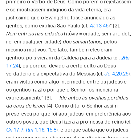
primeiro o Verbo de Deus. Como porém o rejeitassem
e se mostrassem indignos da vida eterna, era
justíssimo que o Evangelho fosse anunciado às
gentes, como explica São Paulo (cf.
At
13,46
)” [2]. —
Nem entreis nas cidades
(πόλιν = cidade, sem art. def.,
i.e. em qualquer cidade)
dos samaritanos,
pelos
mesmos motivos. “De fato, também eles eram
gentios, pois vieram da Caldeia para a Judeia (cf.
2Rs
17,24
), ou porque, devido a certo culto ao Deus
verdadeiro e à expectativa do Messias (cf.
Jo
4,20.25
),
eram vistos como algo intermédio entre os judeus e
os gentios, razão por que o Senhor os menciona
expressamente” [3]. —
Ide antes às ovelhas perdidas
da casa de Israel
[4]. Como dito, o Senhor assim
prescreveu porque foi aos judeus, em preferência aos
outros povos, que Deus fizera a promessa do reino (cf.
Gn
17,7
;
Rm
1,16
;
15,8
), e porque sabia que os judeus