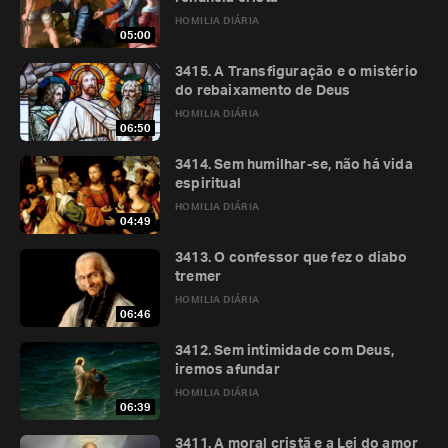
HOMILIA DIÁRIA
05:00
3415. A Transfiguração e o mistério
do rebaixamento de Deus
HOMILIA DIÁRIA
06:50
3414. Sem humilhar-se, não há vida
espiritual
HOMILIA DIÁRIA
04:49
3413. O confessor que fez o diabo
tremer
HOMILIA DIÁRIA
06:46
3412. Sem intimidade com Deus,
iremos afundar
HOMILIA DIÁRIA
06:39
3411. A moral cristã e a Lei do amor