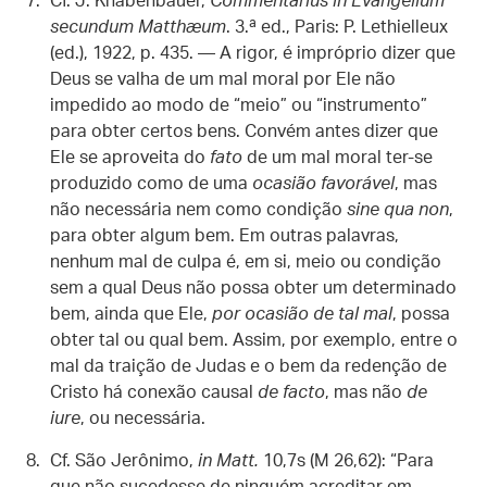
Cf. J. Knabenbauer,
Commentarius in Evangelium
secundum Matthæum
. 3.ª ed., Paris: P. Lethielleux
(ed.), 1922, p. 435. — A rigor, é impróprio dizer que
Deus se valha de um mal moral por Ele não
impedido ao modo de “meio” ou “instrumento”
para obter certos bens. Convém antes dizer que
Ele se aproveita do
fato
de um mal moral ter-se
produzido como de uma
ocasião favorável
, mas
não necessária nem como condição
sine qua non
,
para obter algum bem. Em outras palavras,
nenhum mal de culpa é, em si, meio ou condição
sem a qual Deus não possa obter um determinado
bem, ainda que Ele,
por ocasião de tal mal
, possa
obter tal ou qual bem. Assim, por exemplo, entre o
mal da traição de Judas e o bem da redenção de
Cristo há conexão causal
de facto
, mas não
de
iure
, ou necessária.
Cf. São Jerônimo,
in Matt.
10,7s (M 26,62): “Para