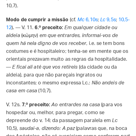
10,7).
Modo de cumprir a missão
(cf.
Mc
6,10s
;
Lc
9,5s
;
10,5-
12
)
.
— V. 11.
6.º preceito:
Em qualquer cidade ou
aldeia
(κώμην)
em que entrardes, informai-vos de
quem há nela digno de vos receber
, i.e. se tem bons
costumes e é hospitaleiro; tenha-se em mente que os
orientais prezavam muito as regras da hospitalidade.
—
E ficai ali até que vos retireis
(da cidade ou da
aldeia), para que não pareçais ingratos ou
inconstantes; o mesmo expressa Lc.:
Não andeis de
casa em casa
(10,7).
V. 12s.
7.º preceito:
Ao entrardes na casa
(para vos
hospedar ou, melhor, para pregar, como se
depreende do v. 14; da passagem paralela em
Lc
10,5),
saudai-a, dizendo: A paz
(palavras que, na boca