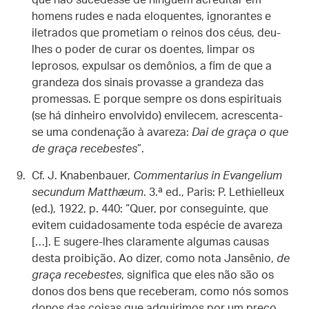
que não sucedesse de ninguém acreditar em
homens rudes e nada eloquentes, ignorantes e
iletrados que prometiam o reinos dos céus, deu-
lhes o poder de curar os doentes, limpar os
leprosos, expulsar os demônios, a fim de que a
grandeza dos sinais provasse a grandeza das
promessas. E porque sempre os dons espirituais
(se há dinheiro envolvido) envilecem, acrescenta-
se uma condenação à avareza:
Dai de graça o que
de graça recebestes
”.
Cf. J. Knabenbauer,
Commentarius in Evangelium
secundum Matthæum
. 3.ª ed., Paris: P. Lethielleux
(ed.), 1922, p. 440: “Quer, por conseguinte, que
evitem cuidadosamente toda espécie de avareza
[…]. E sugere-lhes claramente algumas causas
desta proibição. Ao dizer, como nota Jansênio,
de
graça recebestes
, significa que eles não são os
donos dos bens que receberam, como nós somos
donos das coisas que adquirimos por um preço