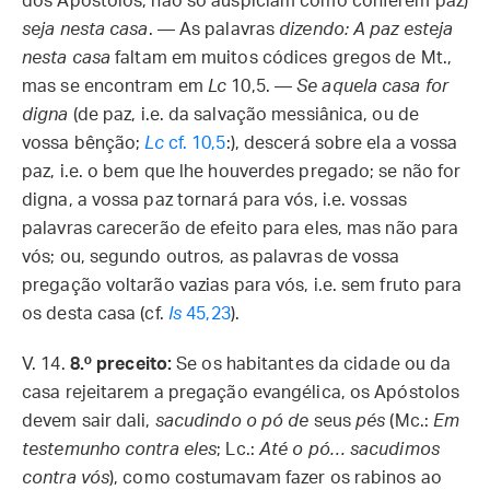
dos Apóstolos, não só auspiciam como conferem paz)
seja nesta casa
. — As palavras
dizendo: A paz esteja
nesta casa
faltam em muitos códices gregos de Mt.,
mas se encontram em
Lc
10,5. —
Se aquela casa for
digna
(de paz, i.e. da salvação messiânica, ou de
vossa bênção;
Lc
cf. 10,5
:), descerá sobre ela a vossa
paz, i.e. o bem que lhe houverdes pregado; se não for
digna, a vossa paz tornará para vós, i.e. vossas
palavras carecerão de efeito para eles, mas não para
vós; ou, segundo outros, as palavras de vossa
pregação voltarão vazias para vós, i.e. sem fruto para
os desta casa (cf.
Is
45,23
).
V. 14.
8.º preceito:
Se os habitantes da cidade ou da
casa rejeitarem a pregação evangélica, os Apóstolos
devem sair dali,
sacudindo o pó de
seus
pés
(Mc.:
Em
testemunho contra eles
; Lc.:
Até o pó… sacudimos
contra vós
), como costumavam fazer os rabinos ao