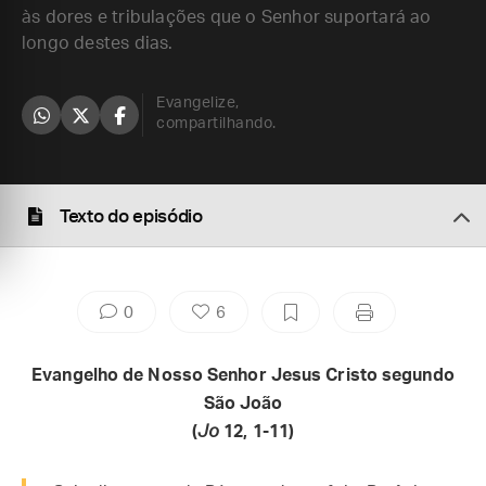
às dores e tribulações que o Senhor suportará ao
longo destes dias.
Evangelize,
compartilhando.
Texto do episódio
0
6
Evangelho de Nosso Senhor Jesus Cristo segundo
São João
(
Jo
12, 1-11)