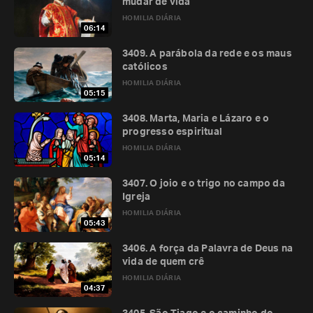
mudar de vida
HOMILIA DIÁRIA
06:14
3409. A parábola da rede e os maus
católicos
HOMILIA DIÁRIA
05:15
3408. Marta, Maria e Lázaro e o
progresso espiritual
HOMILIA DIÁRIA
05:14
3407. O joio e o trigo no campo da
Igreja
HOMILIA DIÁRIA
05:43
3406. A força da Palavra de Deus na
vida de quem crê
HOMILIA DIÁRIA
04:37