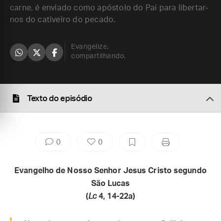
carne, é enviado como apóstolo do Pai para libertar-
nos do cativeiro do pecado.
Evangelize,
compartilhando.
Texto do episódio
0
0
Evangelho de Nosso Senhor Jesus Cristo segundo
São Lucas
(
Lc
4, 14-22a)