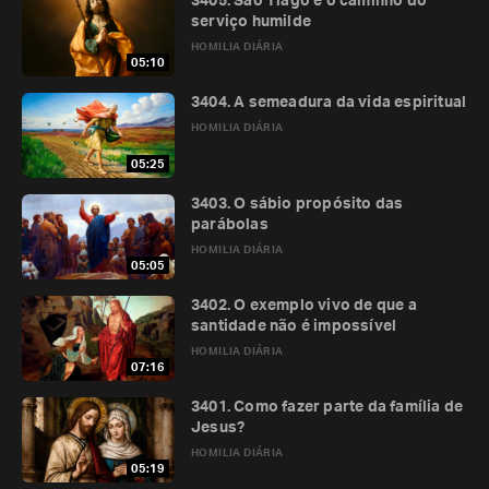
3405. São Tiago e o caminho do
serviço humilde
HOMILIA DIÁRIA
05:10
3404. A semeadura da vida espiritual
HOMILIA DIÁRIA
05:25
3403. O sábio propósito das
parábolas
HOMILIA DIÁRIA
05:05
3402. O exemplo vivo de que a
santidade não é impossível
HOMILIA DIÁRIA
07:16
3401. Como fazer parte da família de
Jesus?
HOMILIA DIÁRIA
05:19