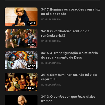
3417. Iluminar os corações com a luz
da fé e da razão
HOMILIA DIÁRIA
12:41
3416. O verdadeiro sentido da
renúncia cristã
HOMILIA DIÁRIA
05:00
3415. A Transfiguração e o mistério
do rebaixamento de Deus
HOMILIA DIÁRIA
06:50
3414. Sem humilhar-se, não há vida
espiritual
HOMILIA DIÁRIA
04:49
3413. O confessor que fez o diabo
tremer