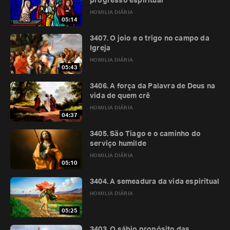
progresso espiritual
HOMILIA DIÁRIA
05:14
3407. O joio e o trigo no campo da
Igreja
HOMILIA DIÁRIA
05:43
3406. A força da Palavra de Deus na
vida de quem crê
HOMILIA DIÁRIA
04:37
3405. São Tiago e o caminho do
serviço humilde
HOMILIA DIÁRIA
05:10
3404. A semeadura da vida espiritual
HOMILIA DIÁRIA
05:25
3403. O sábio propósito das