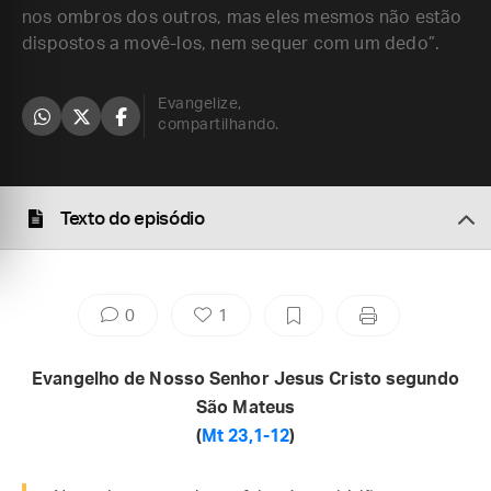
nos ombros dos outros, mas eles mesmos não estão
dispostos a movê-los, nem sequer com um dedo”.
Evangelize,
compartilhando.
Texto do episódio
0
1
Evangelho de Nosso Senhor Jesus Cristo segundo
São Mateus
(
Mt 23,1-12
)