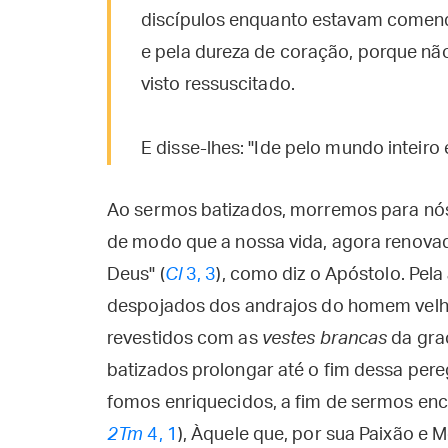
discípulos enquanto estavam comendo
e pela dureza de coração, porque nã
visto ressuscitado.
E disse-lhes: "Ide pelo mundo inteiro 
Ao sermos batizados, morremos para nó
de modo que a nossa vida, agora renovad
Deus" (
Cl
3, 3
), como diz o Apóstolo. Pel
despojados dos andrajos do homem velho 
revestidos com as
vestes brancas
da graç
batizados prolongar até o fim dessa per
fomos enriquecidos, a fim de sermos enc
2Tm
4, 1
), Àquele que, por sua Paixão e 