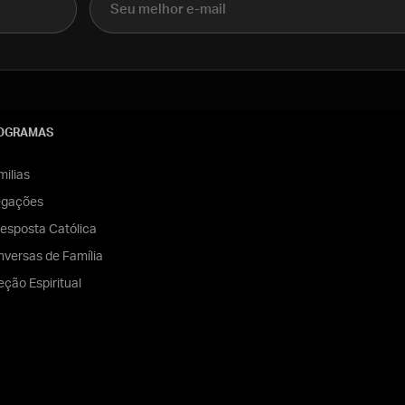
OGRAMAS
ilias
egações
esposta Católica
versas de Família
eção Espiritual