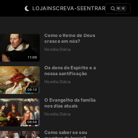
LOJA
INSCREVA-SE
ENTRAR
⌘
K
Como o Reino de Deus
cresce em nós?
Homilia Diária
11:09
Os dons do Espírito e a
nossa santificação
Homilia Diária
08:10
O Evangelho da família
nos dias atuais
Homilia Diária
08:58
Como saber se sou