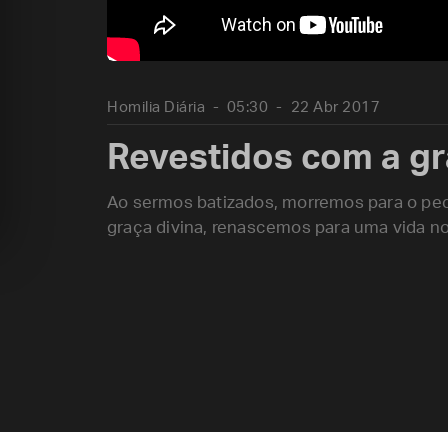
Homilia Diária
05:30
22 Abr 2017
Revestidos com a gr
Ao sermos batizados, morremos para o pec
graça divina, renascemos para uma vida n