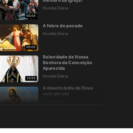
membro da Igreja?
Homilia Diária
05:54
A febre do pecado
Homilia Diária
05:03
Solenidade de Nossa
Senhora da Conceição
Aparecida
Homilia Diária
10:55
A misericórdia de Deus
veio até nós
Homilia Diária
05:37
Segunda-feira da 5.ª
Semana do Tempo
Comum (P) - O Tempo da