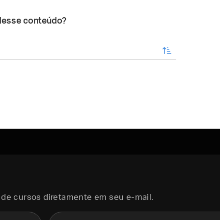
desse conteúdo?
enviar
 de cursos diretamente em seu e-mail.
E-mail