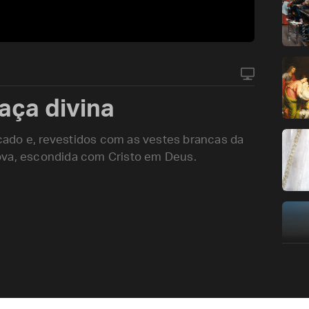
aça divina
ado e, revestidos com as vestes brancas da
ova, escondida com Cristo em Deus.