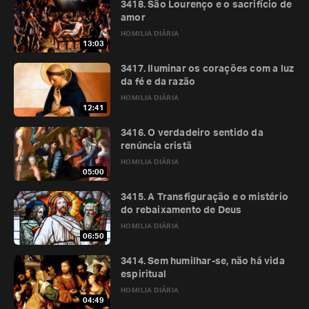
3418. São Lourenço e o sacrifício de
amor
HOMILIA DIÁRIA
13:03
3417. Iluminar os corações com a luz
da fé e da razão
HOMILIA DIÁRIA
12:41
3416. O verdadeiro sentido da
renúncia cristã
HOMILIA DIÁRIA
05:00
3415. A Transfiguração e o mistério
do rebaixamento de Deus
HOMILIA DIÁRIA
06:50
3414. Sem humilhar-se, não há vida
espiritual
HOMILIA DIÁRIA
04:49