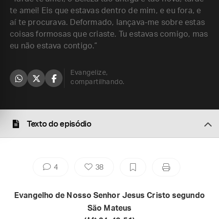
te amei! Eis que estavas dentro de mim, e eu fora, e
aí te procurava. Deformado, lançava-me sobre estas
coisas formosas que criaste. Tu estavas comigo, mas
eu não estava contigo.”
Evangelize,
compartilhando.
Texto do episódio
4
38
Evangelho de Nosso Senhor Jesus Cristo segundo
São Mateus