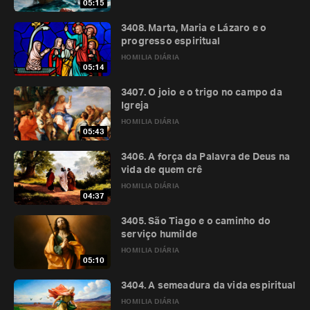
05:15
3408. Marta, Maria e Lázaro e o
progresso espiritual
HOMILIA DIÁRIA
05:14
3407. O joio e o trigo no campo da
Igreja
HOMILIA DIÁRIA
05:43
3406. A força da Palavra de Deus na
vida de quem crê
HOMILIA DIÁRIA
04:37
3405. São Tiago e o caminho do
serviço humilde
HOMILIA DIÁRIA
05:10
3404. A semeadura da vida espiritual
HOMILIA DIÁRIA