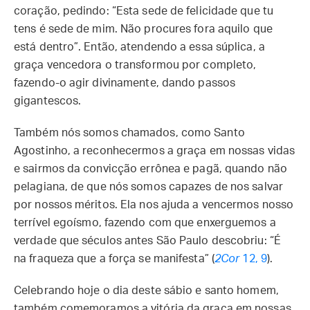
coração, pedindo: “Esta sede de felicidade que tu
tens é sede de mim. Não procures fora aquilo que
está dentro”. Então, atendendo a essa súplica, a
graça vencedora o transformou por completo,
fazendo-o agir divinamente, dando passos
gigantescos.
Também nós somos chamados, como Santo
Agostinho, a reconhecermos a graça em nossas vidas
e sairmos da convicção errônea e pagã, quando não
pelagiana, de que nós somos capazes de nos salvar
por nossos méritos. Ela nos ajuda a vencermos nosso
terrível egoísmo, fazendo com que enxerguemos a
verdade que séculos antes São Paulo descobriu: “É
na fraqueza que a força se manifesta” (
2Cor
12, 9
).
Celebrando hoje o dia deste sábio e santo homem,
também comemoramos a vitória da graça em nossas