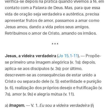
verifica-se depois na prática quando vivemos a fé, em
contato com a Palavra de Deus. Mas, para que essa
vida de oração seja verdadeira e autêntica, precisa
apresentar frutos de amor, passamos a amar como
Jesus amou, dando a vida pelos seus amigos.
Retribuímos o amor de Cristo, amando os irmãos.
* * *
Jesus, a videira verdadeira
(
Jo
15,1-11
)
.
— Propõe-
se primeiro uma imagem alegórica (v. 1s); depois,
aplica-se aos discípulos (v. 3s); por último,
descrevem-se as consequências de estar unido a
Cristo ou separado dele (v. 5): esterilidade e punição
(v. 6), realização dos próprios desejo e frutificação (v.
7s), amor (v. 9s) e alegria mútua (v. 11).
a)
Imagem.
— V. 1.
Eu sou a videira verdadeira
(ἡ