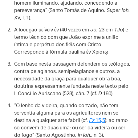
homem iluminando, ajudando, concedendo a
perseverança” (Santo Tomás de Aquino,
Super Ioh.
XV, l. 1).
A locução μείνειν ἐν (40 vezes em
Jo
, 23 em
1Jo
) é
termo técnico com que João exprime a união
íntima e perpétua dos fiéis com Cristo.
Corresponde à fórmula paulina ἐν Χριστῳ.
Com base nesta passagem defendem os teólogos,
contra pelagianos, semipelagianos e outros, a
necessidade da graça para qualquer obra boa,
doutrina expressamente fundada neste texto pelo
II Concílio Auriscano (528), cân. 7 (cf.
D
180).
“O lenho da videira, quando cortado, não tem
serventia alguma para os agricultores nem se
destina a qualquer arte fabril (cf.
Ez
15,5
); ao ramo
só convém de duas uma: ou ser da videira ou ser
do fogo” (Santo Agostinho,
In Ioh.
, n. 3).