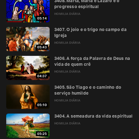
3408. Marta, Maria e Lázaro e o
progresso espiritual
HOMILIA DIÁRIA
05:14
3407. O joio e o trigo no campo da
Igreja
HOMILIA DIÁRIA
05:43
3406. A força da Palavra de Deus na
vida de quem crê
HOMILIA DIÁRIA
04:37
3405. São Tiago e o caminho do
serviço humilde
HOMILIA DIÁRIA
05:10
3404. A semeadura da vida espiritual
HOMILIA DIÁRIA
05:25