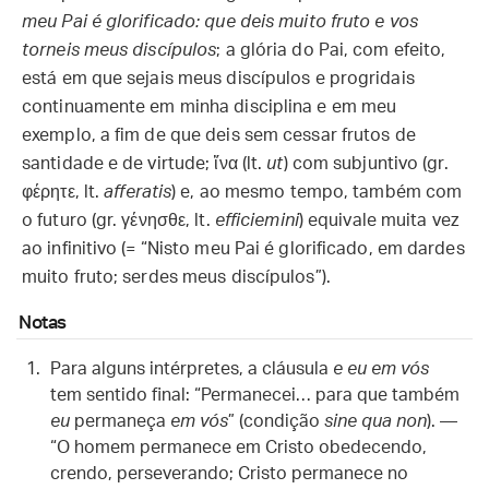
meu Pai é glorificado: que deis muito fruto e vos
torneis meus discípulos
; a glória do Pai, com efeito,
está em que sejais meus discípulos e progridais
continuamente em minha disciplina e em meu
exemplo, a fim de que deis sem cessar frutos de
santidade e de virtude; ἵνα (lt.
ut
) com subjuntivo (gr.
φέρητε, lt.
afferatis
) e, ao mesmo tempo, também com
o futuro (gr. γένησθε, lt.
efficiemini
) equivale muita vez
ao infinitivo (= “Nisto meu Pai é glorificado, em dardes
muito fruto; serdes meus discípulos”).
Notas
Para alguns intérpretes, a cláusula
e eu em vós
tem sentido final: “Permanecei… para que também
eu
permaneça
em vós
” (condição
sine qua non
). —
“O homem permanece em Cristo obedecendo,
crendo, perseverando; Cristo permanece no