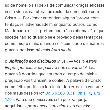
só de nome) o Pai deixa de comunicar graças eficazes
nesta vida e, na futura, os exclui da comunhão com
Cristo. — Por
limpar
entendem alguns “provar com
tentações, adversidades”, enquanto outros, como
Maldonado, o interpretam como “assistir mais”, o que
sucede não só quando se é provado pelas tentações
como, muito mais, quando se é cumulado de maiores
graças, por isso
dá mais fruto ainda
.
b)
Aplicação aos discípulos
(v. 3s)
.
—
Vós já estais
limpos por causa da palavra que eu vos falei
, i.e.,
graças à doutrina que em todo o tempo de minha
pregação vos transmiti e confiei. A palavra de Cristo,
come feito, purifica o intelecto dos erros e a vontade
dos maus desejos (cf.
Jo
6,63.68
;
8,31
;
Rm
1,16
;
1Pd
1,23
). Para que conserveis esta pureza que já
adquiristes,
permanecei em mim, e eu em vós
: