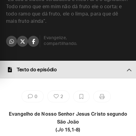
Todo ramo que em mim não dá fruto ele o corta; e
todo ramo que dá fruto, ele o limpa, para que dê
mais fruto ainda”.
Evangelize,
compartilhando.
Texto do episódio
0
2
Evangelho de Nosso Senhor Jesus Cristo segundo
São João
(
Jo
15,1-8)