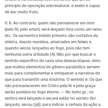
princípio de operação sobrenatural, e assim é capaz
de dar
muito fruto
.
V. 6.
Ao contrário,
quem não permanecer em mim
(pela fé; pelo amor), s
erá lançado fora como um ramo
etc. Os sarmentos inúteis primeiro são cortados da
videira, depois reunidos, amarrados em feixes e,
quando secos, lançados ao fogo, pois não tem
nenhuma outra utilidade [4]. Não por que buscar o
sentido específico de cada uma dessas etapas, visto
que muitos elementos do gênero parabólico servem
mais para complementar e enriquecer a narrativa do
que para transmitir uma doutrina. O sentido é: Os que
não permanecerem em Cristo pela fé e pela graça
serão punidos no fogo eterno. — No texto gr., os
verbos
será lançado
e
secará
estão no aoristo (
foi
lançado
,
secou
[já]), para indicar a certeza da ação a