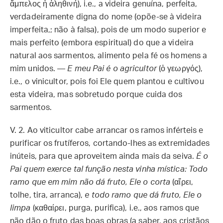
ἄμπελος ἡ ἀληθινή), i.e., a videira genuína, perfeita,
verdadeiramente digna do nome (opõe-se à videira
imperfeita,; não à falsa), pois de um modo superior e
mais perfeito (embora espiritual) do que a videira
natural aos sarmentos, alimento pela fé os homens a
mim unidos. —
E meu Pai é o agricultor
(ὁ γεωργός),
i.e., o vinicultor, pois foi Ele quem plantou e cultivou
esta videira, mas sobretudo porque cuida dos
sarmentos.
V. 2.
Ao viticultor cabe arrancar os ramos inférteis e
purificar os frutíferos, cortando-lhes as extremidades
inúteis, para que aproveitem ainda mais da seiva.
É o
Pai quem exerce tal função nesta vinha mística: Todo
ramo que em mim não dá fruto, Ele o corta
(αἴρει,
tolhe, tira, arranca),
e todo ramo que dá fruto, Ele o
limpa
(καθαίρει, purga, purifica), i.e., aos ramos que
não dão o fruto das boas obras (a saber, aos cristãos