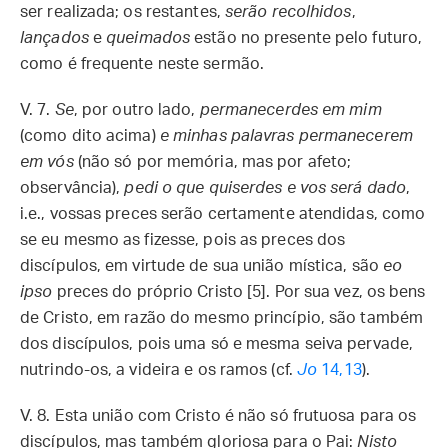
ser realizada; os restantes,
serão recolhidos
,
lançados
e
queimados
estão no presente pelo futuro,
como é frequente neste sermão.
V. 7.
Se
, por outro lado,
permanecerdes em mim
(como dito acima)
e minhas palavras permanecerem
em vós
(não só por memória, mas por afeto;
observância),
pedi o que quiserdes e vos será dado
,
i.e., vossas preces serão certamente atendidas, como
se eu mesmo as fizesse, pois as preces dos
discípulos, em virtude de sua união mística, são
eo
ipso
preces do próprio Cristo [5]. Por sua vez, os bens
de Cristo, em razão do mesmo princípio, são também
dos discípulos, pois uma só e mesma seiva pervade,
nutrindo-os, a videira e os ramos (cf.
Jo
14,13
).
V. 8.
Esta união com Cristo é não só frutuosa para os
discípulos, mas também gloriosa para o Pai:
Nisto