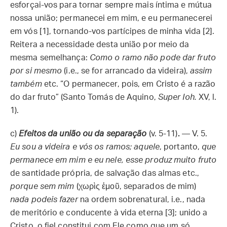
esforçai-vos para tornar sempre mais íntima e mútua
nossa união; permanecei em mim, e eu permanecerei
em vós [1], tornando-vos partícipes de minha vida [2].
Reitera a necessidade desta união por meio da
mesma semelhança:
Como o ramo não pode dar fruto
por si mesmo
(i.e., se for arrancado da videira),
assim
também
etc. “O permanecer, pois, em Cristo é a razão
do dar fruto” (Santo Tomás de Aquino,
Super Ioh.
XV, l.
1).
c)
Efeitos da união ou da separação
(v. 5-11)
.
— V. 5.
Eu sou a videira e vós os ramos; aquele
, portanto,
que
permanece em mim e eu nele, esse produz muito fruto
de santidade própria, de salvação das almas etc.,
porque sem mim
(χωρὶς ἐμοῦ, separados de mim)
nada podeis fazer
na ordem sobrenatural, i.e., nada
de meritório e conducente à vida eterna [3]; unido a
Cristo, o fiel constitui com Ele como que um só