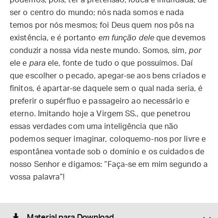
podemos, pois, ter a pretensão, louca e infundada, de
ser o centro do mundo; nós nada somos e nada
temos por nós mesmos; foi Deus quem nos pôs na
existência, e é portanto
em função dele
que devemos
conduzir a nossa vida neste mundo. Somos, sim,
por
ele e
para
ele, fonte de tudo o que possuímos. Daí
que escolher o pecado, apegar-se aos bens criados e
finitos, é apartar-se daquele sem o qual nada seria, é
preferir o supérfluo e passageiro ao necessário e
eterno. Imitando hoje a Virgem SS., que penetrou
essas verdades com uma inteligência que não
podemos sequer imaginar, coloquemo-nos por livre e
espontânea vontade sob o domínio e os cuidados de
nosso Senhor e digamos: “Faça-se em mim segundo a
vossa palavra”!
Material para Download