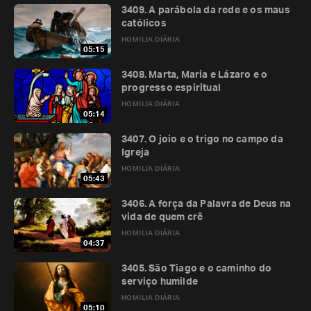
3409. A parábola da rede e os maus
católicos
HOMILIA DIÁRIA
05:15
3408. Marta, Maria e Lázaro e o
progresso espiritual
HOMILIA DIÁRIA
05:14
3407. O joio e o trigo no campo da
Igreja
HOMILIA DIÁRIA
05:43
3406. A força da Palavra de Deus na
vida de quem crê
HOMILIA DIÁRIA
04:37
3405. São Tiago e o caminho do
serviço humilde
HOMILIA DIÁRIA
05:10