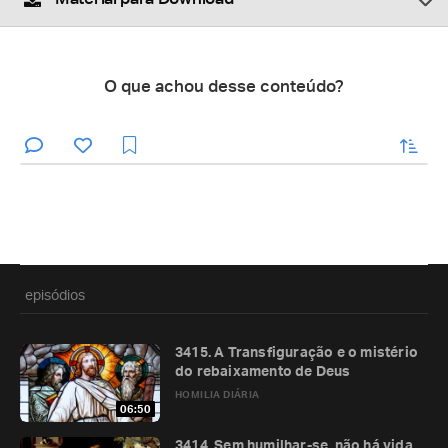
O que achou desse conteúdo?
enviar
episódios
3415. A Transfiguração e o mistério
do rebaixamento de Deus
HOMILIA DIÁRIA
06:50
3414. Sem humilhar-se, não há vida