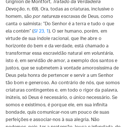
Grignion de Montfort,
Tratado da Verdadeira
Devoção
, n. 69). Ora, todas as criaturas, inclusive o
homem, são
por natureza
escravas de Deus, como
canta o salmista: “Do Senhor é a terra e tudo o que
ela contém” (
Sl
23, 1
). O ser humano, porém, em
virtude de sua índole racional, que lhe abre o
horizonte do bem e da verdade, está chamado a
transformar essa escravidão natural em
voluntária
,
isto é, em servidão
de amor
, a exemplo dos santos e
justos, que se submetem à vontade amorosíssima de
Deus pela honra de pertencer e servir a um Senhor
tão bom e generoso. Ao contrário de nós, que somos
criaturas contingentes e, em todo o rigor da palavra,
inúteis, só Deus é necessário, o
único
necessário. Se
somos e existimos, é porque ele, em sua infinita
bondade, quis comunicar-nos um pouco de suas
perfeições e associar-nos à sua alegria. Não