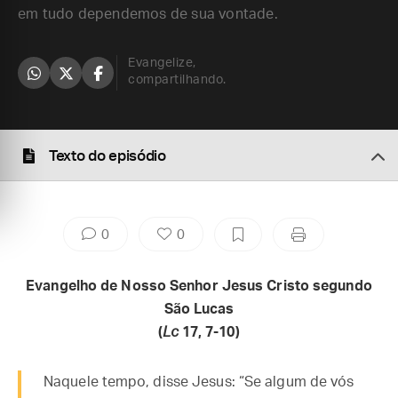
em tudo dependemos de sua vontade.
Evangelize,
compartilhando.
Texto do episódio
0
0
Evangelho de Nosso Senhor Jesus Cristo segundo
São Lucas
(
Lc
17, 7-10)
Naquele tempo, disse Jesus: “Se algum de vós