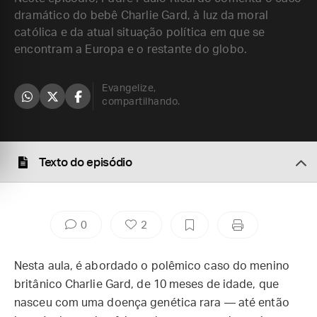
dramático do bebê Charlie Gard, à luz da moral
católica e da atual situação política em que se
encontram a Europa e o restante do globo.
Evangelize,
compartilhando.
Texto do episódio
0
2
Nesta aula, é abordado o polêmico caso do menino
britânico Charlie Gard, de 10 meses de idade, que
nasceu com uma doença genética rara — até então