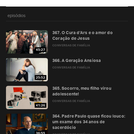
episódios
367. O Cura d’Ars e o amor do
Coração de Jesus
CONVERSAS DE FAMÍLIA
45:27
366. A Geração Ansiosa
CONVERSAS DE FAMÍLIA
25:52
365. Socorro, meu filho virou
adolescente!
CONVERSAS DE FAMÍLIA
41:26
364. Padre Paulo quase ficou louco:
um exame dos 34 anos de
sacerdócio
36:55