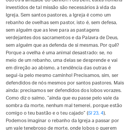
outros a amizade do Senhor! Pois bem, estes homens
investidos de tal missão são necessários à vida da
Igreja. Sem santos pastores, a Igreja é como um
rebanho de ovelhas sem pastor, isto é, sem defesa,
sem alguém que as leve para as pastagens
verdejantes dos sacramentos e da Palavra de Deus,
sem alguém que as defenda de si mesmas. Por quê?
Porque a ovelha é uma animal desastrado: se, no
meio de um rebanho, uma delas se desprende e vai
em direção ao abismo, a tendência das outras é
segui-la pelo mesmo caminho! Precisamos, sim, ser
defendidos de nós mesmos por santos pastores. Mais
ainda: precisamos ser defendidos dos lobos vorazes.
Como diz o salmo, “ainda que eu passe pelo vale da
sombra da morte, nenhum mal temerei, porque estão
comigo o teu bastão e o teu cajado” (
Sl
23, 4
).
Podemos imaginar o rebanho da Igreja a passar por
um vale tenebroso de morte, onde lobos o querem