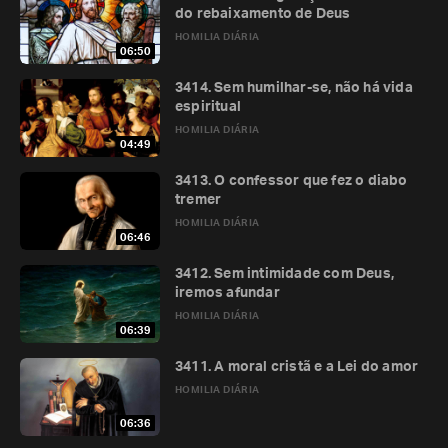
do rebaixamento de Deus
HOMILIA DIÁRIA
06:50
3414. Sem humilhar-se, não há vida
espiritual
HOMILIA DIÁRIA
04:49
3413. O confessor que fez o diabo
tremer
HOMILIA DIÁRIA
06:46
3412. Sem intimidade com Deus,
iremos afundar
HOMILIA DIÁRIA
06:39
3411. A moral cristã e a Lei do amor
HOMILIA DIÁRIA
06:36