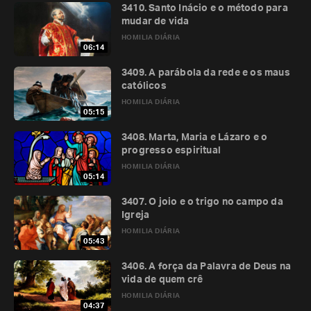
3410. Santo Inácio e o método para
mudar de vida
HOMILIA DIÁRIA
06:14
3409. A parábola da rede e os maus
católicos
HOMILIA DIÁRIA
05:15
3408. Marta, Maria e Lázaro e o
progresso espiritual
HOMILIA DIÁRIA
05:14
3407. O joio e o trigo no campo da
Igreja
HOMILIA DIÁRIA
05:43
3406. A força da Palavra de Deus na
vida de quem crê
HOMILIA DIÁRIA
04:37