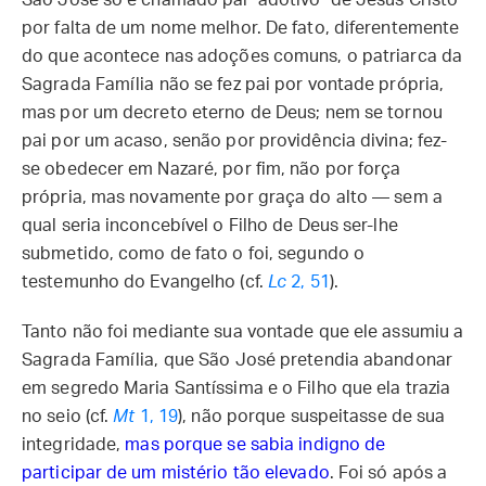
São José só é chamado pai "adotivo" de Jesus Cristo
por falta de um nome melhor. De fato, diferentemente
do que acontece nas adoções comuns, o patriarca da
Sagrada Família não se fez pai por vontade própria,
mas por um decreto eterno de Deus; nem se tornou
pai por um acaso, senão por providência divina; fez-
se obedecer em Nazaré, por fim, não por força
própria, mas novamente por graça do alto — sem a
qual seria inconcebível o Filho de Deus ser-lhe
submetido, como de fato o foi, segundo o
testemunho do Evangelho (cf.
Lc
2, 51
).
Tanto não foi mediante sua vontade que ele assumiu a
Sagrada Família, que São José pretendia abandonar
em segredo Maria Santíssima e o Filho que ela trazia
no seio (cf.
Mt
1, 19
), não porque suspeitasse de sua
integridade,
mas porque se sabia indigno de
participar de um mistério tão elevado
. Foi só após a