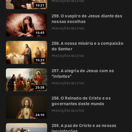
PREGAÇÕES SELETAS
16:21
259. O suspiro de Jesus diante das
nossas escolhas
PREGAÇÕES SELETAS
16:45
258. A nossa miséria e a compaixão
do Senhor
PREGAÇÕES SELETAS
16:23
257. A alegria de Jesus com os
“infantes”
PREGAÇÕES SELETAS
25:38
256. O Reinado de Cristo e os
governantes deste mundo
PREGAÇÕES SELETAS
24:10
255. A paz de Cristo e as nossas
inquietações