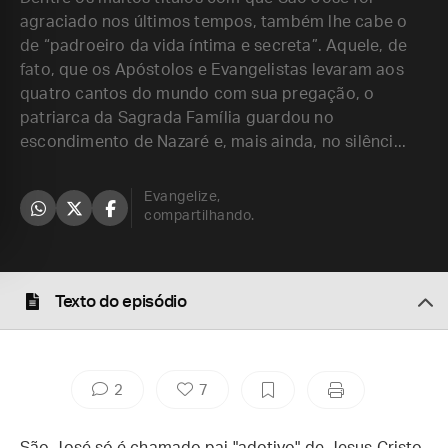
agraciado nos últimos tempos, também lhe cabe o
de “padroeiro da vida íntima e secreta”. Aquele, de
fato, que os Apóstolos e Evangelistas levaram aos
quatro cantos do mundo com sua pregação, o
patriarca da Sagrada Família guardou no
escondimento de Nazaré e, mais ainda, no silênci...
Evangelize,
compartilhando.
Texto do episódio
2
7