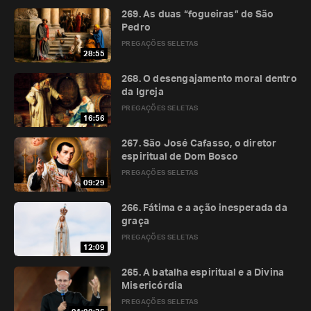
269. As duas “fogueiras” de São
Pedro
PREGAÇÕES SELETAS
28:55
268. O desengajamento moral dentro
da Igreja
PREGAÇÕES SELETAS
16:56
267. São José Cafasso, o diretor
espiritual de Dom Bosco
PREGAÇÕES SELETAS
09:29
266. Fátima e a ação inesperada da
graça
PREGAÇÕES SELETAS
12:09
265. A batalha espiritual e a Divina
Misericórdia
PREGAÇÕES SELETAS