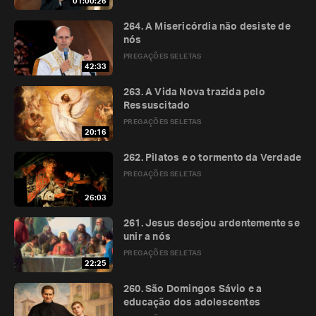
01:00:26
264. A Misericórdia não desiste de
nós
PREGAÇÕES SELETAS
42:33
263. A Vida Nova trazida pelo
Ressuscitado
PREGAÇÕES SELETAS
20:16
262. Pilatos e o tormento da Verdade
PREGAÇÕES SELETAS
26:03
261. Jesus desejou ardentemente se
unir a nós
PREGAÇÕES SELETAS
22:25
260. São Domingos Sávio e a
educação dos adolescentes