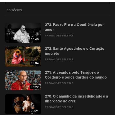
episódios
273. Padre Pio e a Obediência por
amor
PREGAÇÕES SELETAS
55:40
272. Santo Agostinho e o Coração
inquieto
PREGAÇÕES SELETAS
59:34
271. Alvejados pelo Sangue do
Cordeiro e pelos dardos do mundo
PREGAÇÕES SELETAS
35:22
270. O caminho da incredulidade e a
liberdade de crer
PREGAÇÕES SELETAS
09:21