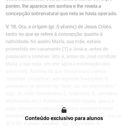
porém, lhe aparece em sonhos e lhe revela a
concepção sobrenatural que nela se havia operado.
V. 18. Ora, a origem (gr. ἡ γένεσις) de Jesus Cristo,
tanto no que se refere à concepção quanto à
natividade, foi assim: Maria, sua mãe, estava
prometida em casamento [1] a José e, antes de
passarem a conviver, isto é, antes de José conduzir
Maria à sua casa, um ano após a celebração dos
esponsais. Autores há que interpretam o verbo
“conviver” (“coabitar”, em algumas traduções; lt.
convenire) no sentido de “fazer uso do matrimônio”
(v.gr., S. João Crisóstomo, S. Ambrósio, S. Jerônimo,
Maldonado etc.). A primeira interpretação, que é a
mais comum e tradicional, parece também a mais
provável: a) porque a este verbo se contrapõe, nos vv.
Conteúdo exclusivo para alunos
20 e 24, o verbo “receber” (gr. παραλαβεῖν; lt.