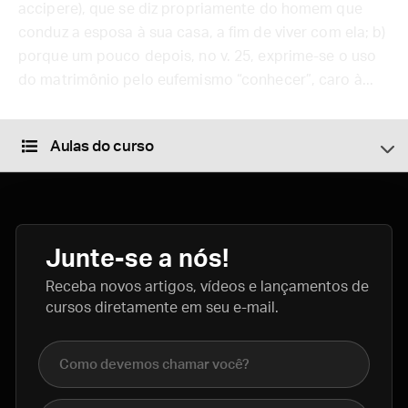
accipere), que se diz propriamente do homem que
conduz a esposa à sua casa, a fim de viver com ela; b)
porque um pouco depois, no v. 25, exprime-se o uso
do matrimônio pelo eufemismo “conhecer”, caro à...
Aulas do curso
Junte-se a nós!
Receba novos artigos, vídeos e lançamentos de
cursos diretamente em seu e-mail.
Nome completo