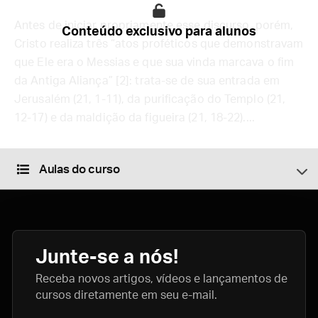
Antes de iniciar propriamente esse discurso, porém,
Conteúdo exclusivo para alunos
Cristo realiza três “atos proféticos que demonstravam
que Ele era o Messias e que sua vinda marcava o fim
da Antiga Aliança” [2]: trata-se de sua entrada em
Jerusalém (21, 1-11), da purificação do Templo (21,
12-17) e da maldição da figueira (21, 18-22)....
Aulas do curso
Junte-se a nós!
Receba novos artigos, vídeos e lançamentos de
cursos diretamente em seu e-mail.