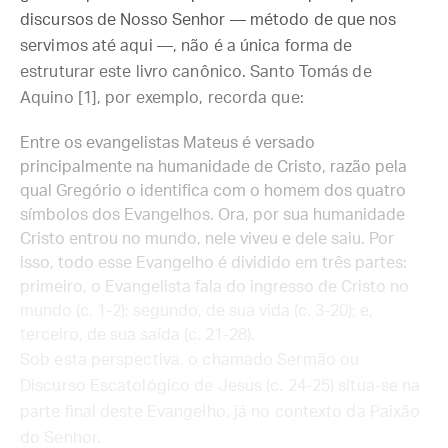
discursos de Nosso Senhor — método de que nos
servimos até aqui —, não é a única forma de
estruturar este livro canônico. Santo Tomás de
Aquino [1], por exemplo, recorda que:
Entre os evangelistas Mateus é versado
principalmente na humanidade de Cristo, razão pela
qual Gregório o identifica com o homem dos quatro
símbolos dos Evangelhos. Ora, por sua humanidade
Cristo entrou no mundo, nele viveu e dele saiu. Por
isso, todo esse Evangelho é dividido em três partes:
primeiro, o Evangelista fala do ingresso de Cristo no
mundo (c. 1-2); segundo, de sua vida (c. 3-20); e,
terceiro, de sua saída (c. 21-28).
Sob esta perspectiva, o chamado Sermão ou
Discurso Escatológico de Jesus (c. 24-25) situa-se na
parte final deste Evangelho, já no contexto da Paixão
do Senhor.