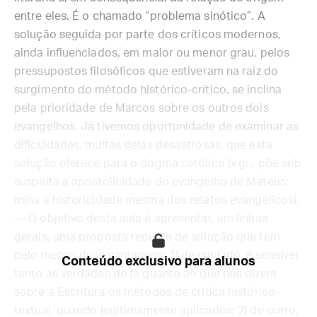
entre eles. É o chamado “problema sinótico”. A
solução seguida por parte dos críticos modernos,
ainda influenciados, em maior ou menor grau, pelos
pressupostos filosóficos que estiveram na raiz do
surgimento do método histórico-crítico, se inclina
pela prioridade de Marcos sobre os outros dois
evangelhos. Já tivemos oportunidade de examinar as
dificuldades, muitas delas desastrosas, que esta
solução oferece para o dogma católico (v.gr., põe sob
suspeita a apostolicidade do evangelho de Mateus;
mina a historicidade mesma dos relatos evangélicos).
— O objetivo desta aula é apresentar, em linhas
gerais, uma proposta recente de solução que tem
pelo menos duas vantagens: 1) de um lado, é sensível
Conteúdo exclusivo para alunos
tanto às verdades de fé quanto ao que nos dizem
sobre a Escritura os métodos de crítica histórico-
textual, quando legitimamente aplicados; 2) de outro,