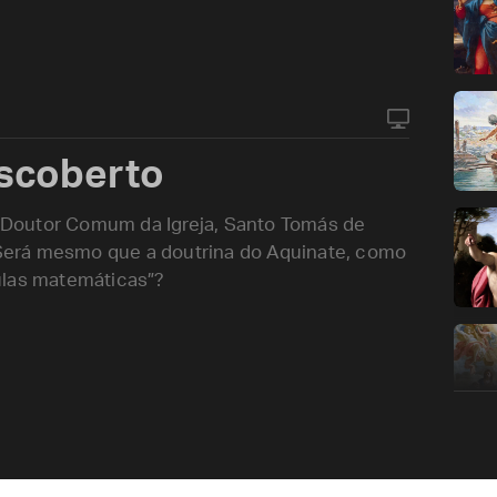
escoberto
de Doutor Comum da Igreja, Santo Tomás de
erá mesmo que a doutrina do Aquinate, como
ulas matemáticas”?