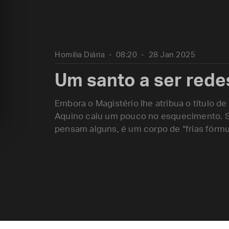
Homilia Diária
08:20
28 Jan 2025
Um santo a ser red
Embora o Magistério lhe atribua o título 
Aquino caiu um pouco no esquecimento. S
pensam alguns, é um corpo de “frias fórm