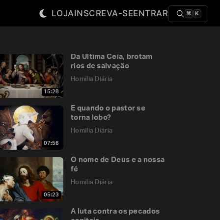
LOJA
INSCREVA-SE
ENTRAR
⌘
K
Da Última Ceia, brotam
rios de salvação
Homilia Diária
15:28
E quando o pastor se
torna lobo?
Homilia Diária
07:56
O nome de Deus e a nossa
fé
Homilia Diária
05:23
A luta contra os pecados