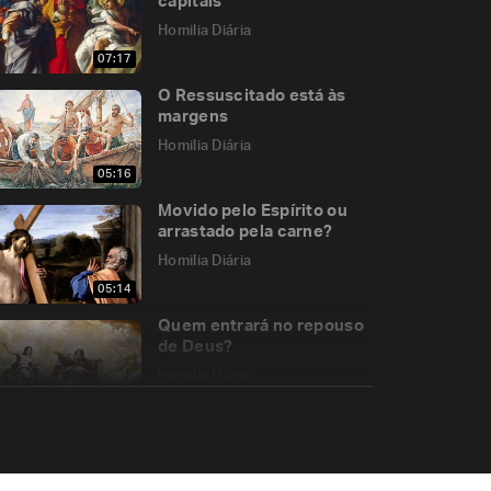
capitais
Homilia Diária
07:17
O Ressuscitado está às
margens
Homilia Diária
05:16
Movido pelo Espírito ou
arrastado pela carne?
Homilia Diária
05:14
Quem entrará no repouso
de Deus?
Homilia Diária
05:06
A unidade da Igreja de
Cristo