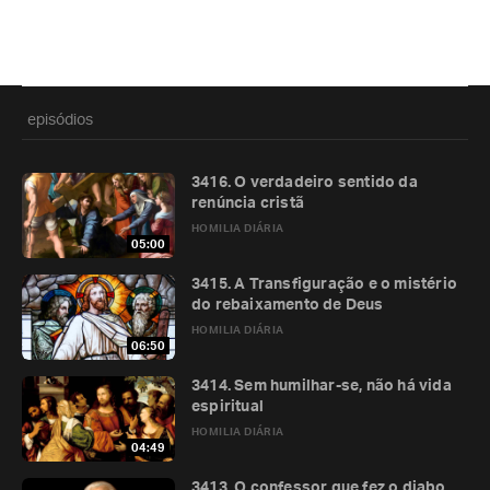
episódios
3416. O verdadeiro sentido da
renúncia cristã
HOMILIA DIÁRIA
05:00
3415. A Transfiguração e o mistério
do rebaixamento de Deus
HOMILIA DIÁRIA
06:50
3414. Sem humilhar-se, não há vida
espiritual
HOMILIA DIÁRIA
04:49
3413. O confessor que fez o diabo