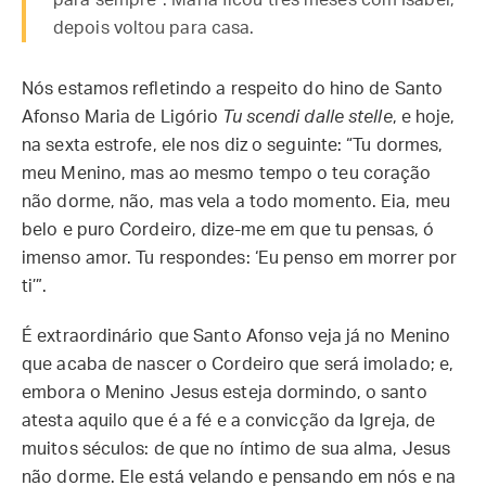
para sempre”. Maria ficou três meses com Isabel;
depois voltou para casa.
Nós estamos refletindo a respeito do hino de Santo
Afonso Maria de Ligório
Tu scendi dalle stelle
, e hoje,
na sexta estrofe, ele nos diz o seguinte: “Tu dormes,
meu Menino, mas ao mesmo tempo o teu coração
não dorme, não, mas vela a todo momento. Eia, meu
belo e puro Cordeiro, dize-me em que tu pensas, ó
imenso amor. Tu respondes: ‘Eu penso em morrer por
ti’”.
É extraordinário que Santo Afonso veja já no Menino
que acaba de nascer o Cordeiro que será imolado; e,
embora o Menino Jesus esteja dormindo, o santo
atesta aquilo que é a fé e a convicção da Igreja, de
muitos séculos: de que no íntimo de sua alma, Jesus
não dorme. Ele está velando e pensando em nós e na