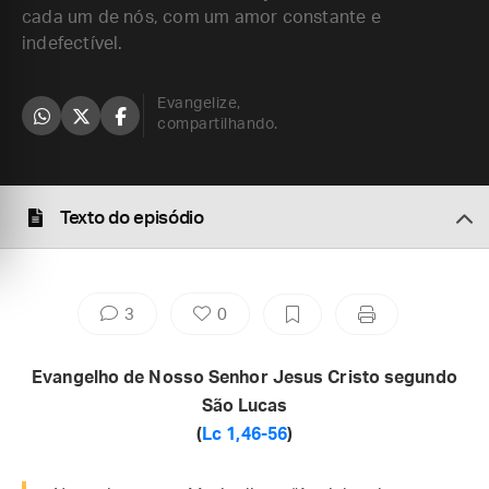
cada um de nós, com um amor constante e
indefectível.
Evangelize,
compartilhando.
Texto do episódio
3
0
Evangelho de Nosso Senhor Jesus Cristo segundo
São Lucas
(
Lc 1,46-56
)