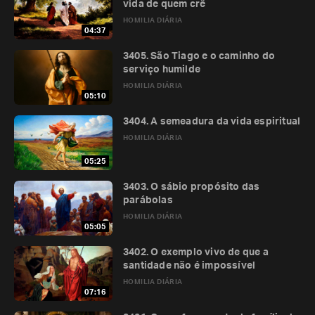
vida de quem crê
HOMILIA DIÁRIA
04:37
3405. São Tiago e o caminho do
serviço humilde
HOMILIA DIÁRIA
05:10
3404. A semeadura da vida espiritual
HOMILIA DIÁRIA
05:25
3403. O sábio propósito das
parábolas
HOMILIA DIÁRIA
05:05
3402. O exemplo vivo de que a
santidade não é impossível
HOMILIA DIÁRIA
07:16