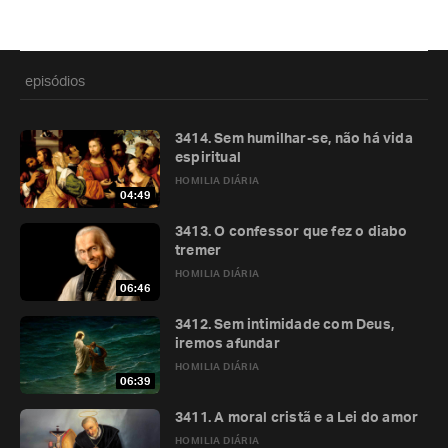
episódios
3414. Sem humilhar-se, não há vida
espiritual
HOMILIA DIÁRIA
04:49
3413. O confessor que fez o diabo
tremer
HOMILIA DIÁRIA
06:46
3412. Sem intimidade com Deus,
iremos afundar
HOMILIA DIÁRIA
06:39
3411. A moral cristã e a Lei do amor
HOMILIA DIÁRIA