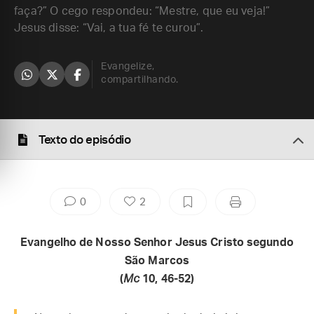
faça?” O cego respondeu: “Mestre, que eu veja!”
Jesus disse: “Vai, a tua fé te curou”.
Evangelize,
compartilhando.
Texto do episódio
0
2
Evangelho de Nosso Senhor Jesus Cristo segundo
São Marcos
(
Mc
10, 46-52)