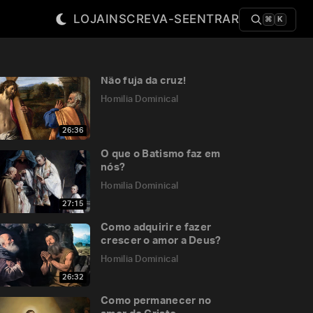
LOJA
INSCREVA-SE
ENTRAR
⌘
K
Não fuja da cruz!
Homilia Dominical
26:36
O que o Batismo faz em
nós?
Homilia Dominical
27:15
Como adquirir e fazer
crescer o amor a Deus?
Homilia Dominical
26:32
Como permanecer no