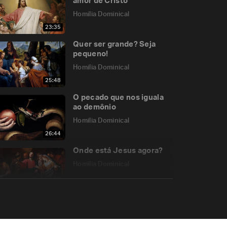
amor de Cristo
Homilia Dominical
23:35
Quer ser grande? Seja
pequeno!
Homilia Dominical
25:48
O pecado que nos iguala
ao demônio
Homilia Dominical
26:44
Onde está Jesus agora?
Homilia Dominical
31:41
O tesouro escondido e o
“vender tudo”