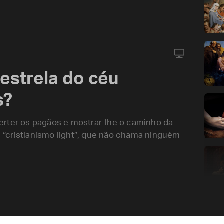
estrela do céu
s?
erter os pagãos e mostrar-lhe o caminho da
“cristianismo light”, que não chama ninguém