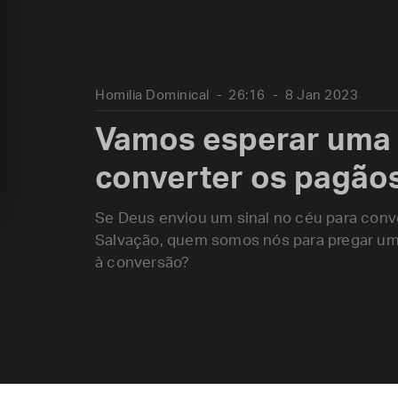
Homilia Dominical
26:16
8 Jan 2023
Vamos esperar uma 
converter os pagão
Se Deus enviou um sinal no céu para conv
Salvação, quem somos nós para pregar um 
à conversão?