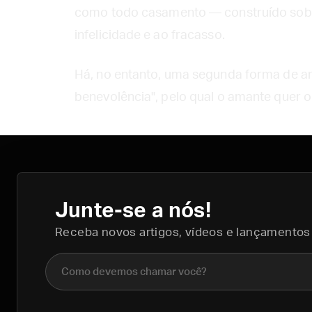
como todo casamento — construído sobre
infelicidade e ao fracasso.
Há, no entanto, uma segunda forma de 
benevolência", pelo qual o amante quer o
Junte-se a nós!
Receba novos artigos, vídeos e lançamentos
Nome completo