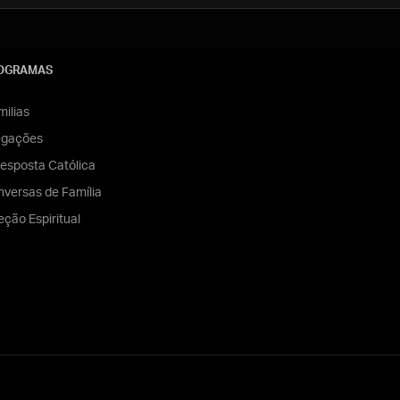
OGRAMAS
ilias
egações
esposta Católica
versas de Família
eção Espiritual