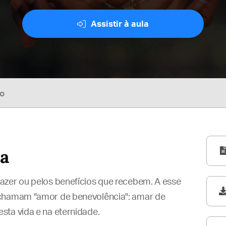
Assistir à aula
so
a
azer ou pelos benefícios que recebem. A esse
 chamam "amor de benevolência": amar de
sta vida e na eternidade.