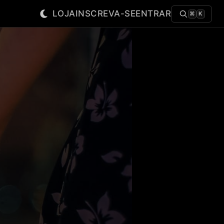
LOJA
INSCREVA-SE
ENTRAR
⌘
K