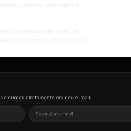
 este tipo "amor" está fadado à
amor, chamada também "amor de
 bem do seu amado. Ora, tanto mais...
 de cursos diretamente em seu e-mail.
E-mail