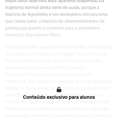
importante fazermos essa aparente suspensão da
trajetória normal desta série de aulas, porque a
história de Agostinho é um verdadeiro microcosmo,
que revela tanto a história do desenvolvimento da
pedagogia quanto o caminho para a verdadeira
formação dos nossos filhos.
Santo Agostinho nasceu no norte da África e recebeu
sua primeira educação em Tagaste. Aos onze anos,
foi para Madaura, onde, até os 16 anos de idade,
aprendeu gramática e aritmética básica —
fundamentos essenciais para sua formação
intelectual. Mas é preciso observar que sua educação
começou muito antes da escola, com a influência de
sua mãe, Santa Mônica, cuja presença e palavras
Conteúdo exclusivo para alunos
tiveram um papel crucial no desenvolvimento de sua
inteligência. O equilíbrio entre o silêncio e o diálogo
na educação materna é fundamental para a formação