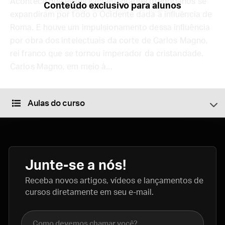
Acontece que esses sacramentários gregorianos se
Conteúdo exclusivo para alunos
expandiram por todo o Ocidente dada a influência de
Roma. E houve um impulsionamento dessa influência
por obra dos intelectuais da corte de Carlos Magno,
rei franco que se tornou imperador da cristandade.
Carlos Magno, em meio à...
Aulas do curso
Junte-se a nós!
Receba novos artigos, vídeos e lançamentos de
cursos diretamente em seu e-mail.
Nome completo