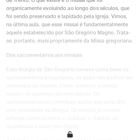
de Trento. O que existe é o missal que foi
organicamente evoluindo ao longo dos séculos, que
foi sendo preservado e lapidado pela Igreja. Vimos,
na última aula, que esse missal é fundamentalmente
aquele estabelecido por São Gregório Magno. Trata-
se, portanto, mais propriamente da Missa gregoriana.
Dos sacramentários aos missais
Essa liturgia de São Gregório tomava como base os
sacramentários gregorianos, os quais não podiam ser
chamados de missais. Como veremos, o missal
mesmo só apareceu séculos depois. Os
sacramentários só continham aquilo que seria dito
pelo presidente da liturgia. Os missais já contêm
leituras, cânticos como o Gradual, o Tractus, as
Sequências e assim por diante.