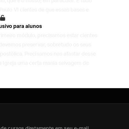
o, que é o nosso, em particular. E tudo
Paulo VI cientes de que essas bases e
sivo para alunos
imeiro módulo, precisamos estar cientes
e devemos preservar, sobretudo os seus
postólica. Precisamos nos afastar desse
na Igreja uma certa mania selvagem de
 de cursos diretamente em seu e-mail.