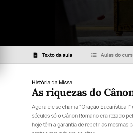
Texto da aula
Aulas do cur
História da Missa
As riquezas do Cânon
Agora ele se chama “Oração Eucarística I”
séculos só o Cânon Romano era rezado pelo
hoje têm a garantia de repetir as mesmas 