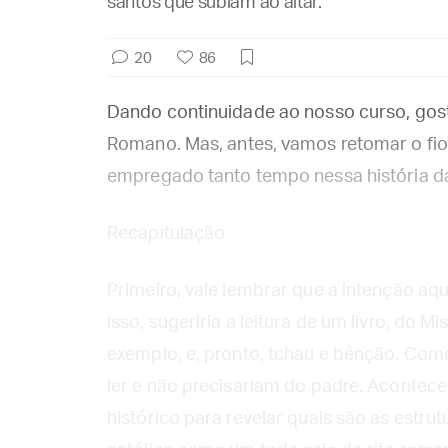
santos que subiam ao altar.
20
86
Dando continuidade ao nosso curso, gos
Romano. Mas, antes, vamos retomar o fi
empregado tanto tempo nessa história d
Recapitulação
Primeiro, vale lembrar que a intenção aqu
isso, sugeriria a leitura de um livro, do
exemplo, e, pronto, tchau e bênção. Com
ler e não precisariam do padre. Acontec
histórico para revelar quais são as estrutu