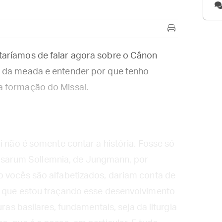
taríamos de falar agora sobre o Cânon
o da meada e entender por que tenho
a formação do Missal.
i não é somente contar a história. Fosse só
 Missarum Sollemnia, de Jungmann, por
o vocês são alfabetizados, dariam conta de
e que estou traçando esse desenvolvimento
ras basilares, fundamentais, seja da liturgia