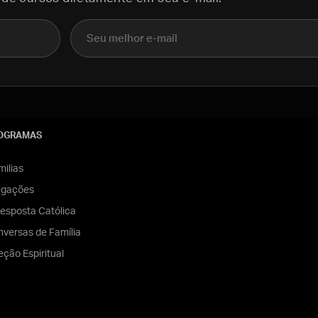
E-mail
OGRAMAS
ilias
egações
esposta Católica
versas de Família
eção Espiritual