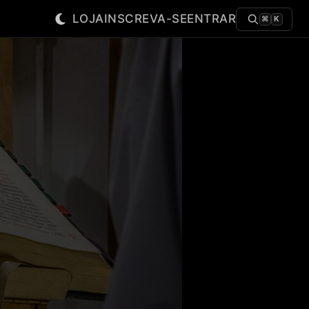
LOJA
INSCREVA-SE
ENTRAR
⌘
K