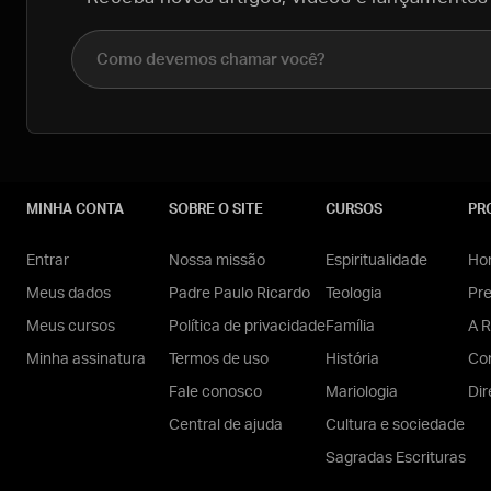
Nome completo
MINHA CONTA
SOBRE O SITE
CURSOS
PR
Entrar
Nossa missão
Espiritualidade
Hom
Meus dados
Padre Paulo Ricardo
Teologia
Pr
Meus cursos
Política de privacidade
Família
A R
Minha assinatura
Termos de uso
História
Con
Fale conosco
Mariologia
Dir
Central de ajuda
Cultura e sociedade
Sagradas Escrituras