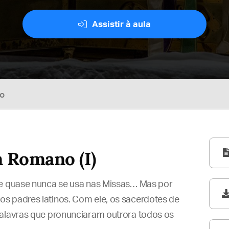
Assistir à aula
so
 Romano (I)
 e quase nunca se usa nas Missas… Mas por
s padres latinos. Com ele, os sacerdotes de
palavras que pronunciaram outrora todos os