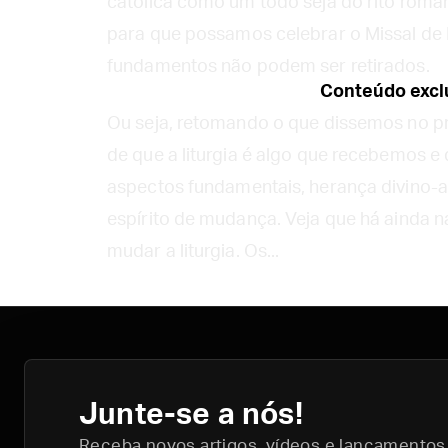
católica como um todo seja do rito roman
para que possamos celebrar o Missal de 
fundamentos não podem ser retirados.
Conteúdo exclu
Ou seja, retomando o que dissemos no pr
de que a liturgia é algo que recebemos 
aspectos fundamentais, herança divino-a
espírito de mudança. Veja que há ainda 
mudar a liturgia. Os...
Junte-se a nós!
Receba novos artigos, vídeos e lançamentos