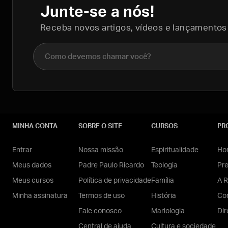
Junte-se a nós!
Receba novos artigos, vídeos e lançamentos
Nome completo
MINHA CONTA
SOBRE O SITE
CURSOS
PR
Entrar
Nossa missão
Espiritualidade
Hom
Meus dados
Padre Paulo Ricardo
Teologia
Pr
Meus cursos
Política de privacidade
Família
A R
Minha assinatura
Termos de uso
História
Con
Fale conosco
Mariologia
Dir
Central de ajuda
Cultura e sociedade