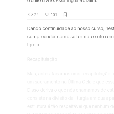
o culto divino. Essa língua é o latim.
24
101
Dando continuidade ao nosso curso, nes
compreender como se formou o rito roma
Igreja.
Recapitulação
Mas, antes, façamos uma recapitulação. V
um sacramento na Última Ceia e que essa i
Disso deriva o que nós chamamos de estr
consiste na divisão da liturgia em duas pa
estrutura é tão respeitável que nenhum do