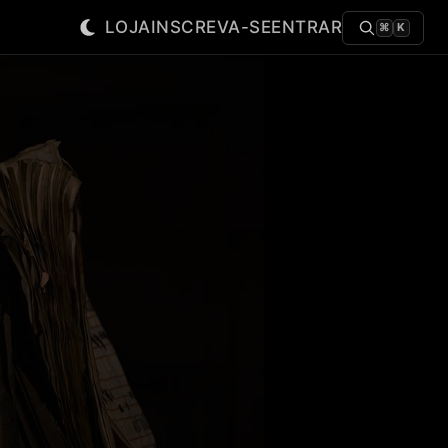
LOJA
INSCREVA-SE
ENTRAR
⌘
K