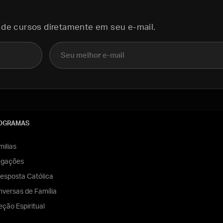
 de cursos diretamente em seu e-mail.
E-mail
OGRAMAS
ilias
egações
esposta Católica
versas de Família
eção Espiritual