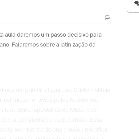
ta aula daremos um passo decisivo para
no. Falaremos sobre a latinização da
imos em primeiro lugar que Cristo instituiu
nstituição foi vivida pelos Apóstolos.
utura divino-apostólica da Missa, que
rtes: a da Palavra e a da Eucaristia. Essa
s vários ritos tradicionais ousou modificá-