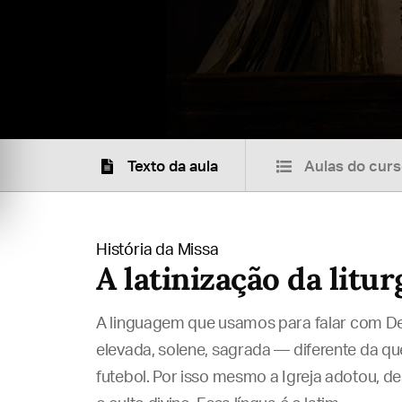
Texto da aula
Aulas do cur
História da Missa
A latinização da litur
A linguagem que usamos para falar com De
elevada, solene, sagrada — diferente da qu
futebol. Por isso mesmo a Igreja adotou, d