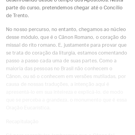
desenrolando desde o tempo dos Apóstolos. Nesta
parte do curso, pretendemos chegar até o Concílio
de Trento.
No nosso percurso, no entanto, chegamos ao núcleo
desse módulo, que é o Cânon Romano, o coração do
missal do rito romano. E, justamente para provar que
se trata do coração da liturgia, estamos comentando
passo a passo cada uma de suas partes. Como a
maioria das pessoas no Brasil não conhecem o
Cânon, ou só o conhecem em versões mutiladas, por
causa de nossas traduções, a intenção aqui é
apresentá-lo em sua inteireza e explicá-lo, de modo
que se perceba a grandeza, o monumento que é essa
Oração Eucarística.
Recapitulação