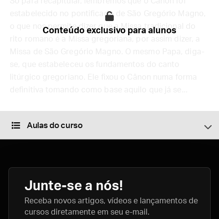
Só para recapitular, lembremos que o Cânon foi
estabelecido no pontificado de São Gregório Magno,
o que nos permite dizer que a Missa tradicional do
Conteúdo exclusivo para alunos
rito romano é a Missa gregoriana, por assim dizer, a
Missa de São Gregório Magno. O mesmo Papa, diga-
se, que estabeleceu os fundamentos do canto
litúrgico gregoriano. Ele fixou o Cânon numa forma
definitiva tomando como base aquilo que já se...
Aulas do curso
Junte-se a nós!
Receba novos artigos, vídeos e lançamentos de
cursos diretamente em seu e-mail.