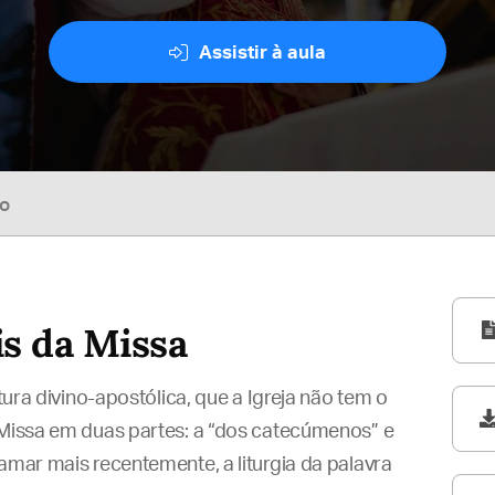
Assistir à aula
so
s da Missa
utura divino-apostólica, que a Igreja não tem o
 Missa em duas partes: a “dos catecúmenos” e
amar mais recentemente, a liturgia da palavra