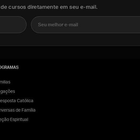
 de cursos diretamente em seu e-mail.
E-mail
OGRAMAS
ilias
egações
esposta Católica
versas de Família
eção Espiritual