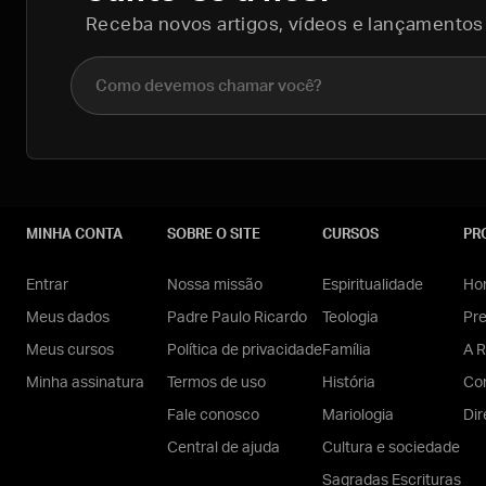
Receba novos artigos, vídeos e lançamentos
Nome completo
MINHA CONTA
SOBRE O SITE
CURSOS
PR
Entrar
Nossa missão
Espiritualidade
Hom
Meus dados
Padre Paulo Ricardo
Teologia
Pr
Meus cursos
Política de privacidade
Família
A R
Minha assinatura
Termos de uso
História
Con
Fale conosco
Mariologia
Dir
Central de ajuda
Cultura e sociedade
Sagradas Escrituras