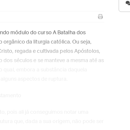
ndo módulo do curso A Batalha dos
rgânico da liturgia católica. Ou seja,
isto, regada e cultivada pelos Apóstolos,
o dos séculos e se manteve a mesma até as
 o qual, embora a substância daquela
 alguns aspectos de ruptura.
estamento
, pois ali já conseguimos notar uma
trutura que, dada a sua origem, não pode ser