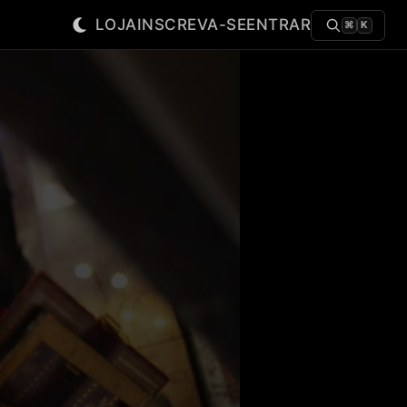
LOJA
INSCREVA-SE
ENTRAR
⌘
K