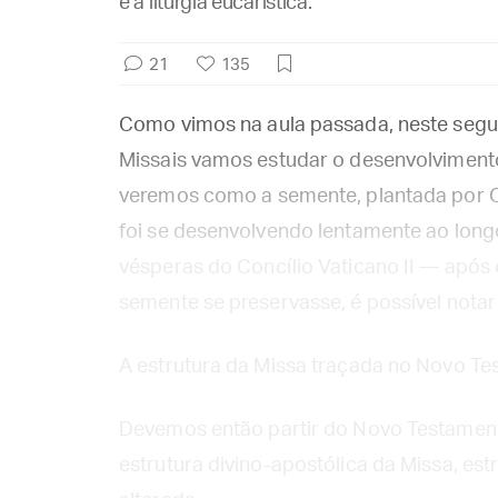
e a liturgia eucarística.
21
135
Como vimos na aula passada, neste segu
Missais vamos estudar o desenvolvimento o
veremos como a semente, plantada por Cr
foi se desenvolvendo lentamente ao long
vésperas do Concílio Vaticano II — após
semente se preservasse, é possível notar
A estrutura da Missa traçada no Novo T
Devemos então partir do Novo Testamento
estrutura divino-apostólica da Missa, es