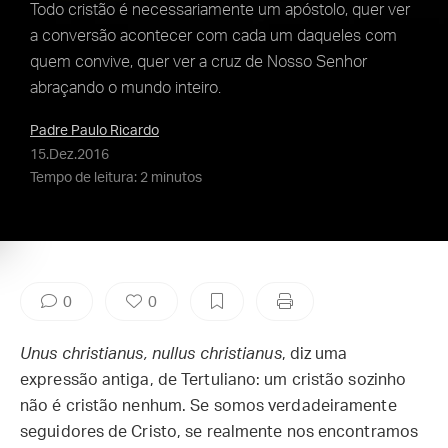
Todo cristão é necessariamente um apóstolo, quer ver
a conversão acontecer com cada um daqueles com
quem convive, quer ver a cruz de Nosso Senhor
abraçando o mundo inteiro.
Padre Paulo Ricardo
15.Dez.2016
Tempo de leitura: 2 minutos
0
0
Unus christianus, nullus christianus
, diz uma
expressão antiga, de Tertuliano: um cristão sozinho
não é cristão nenhum. Se somos verdadeiramente
seguidores de Cristo, se realmente nos encontramos