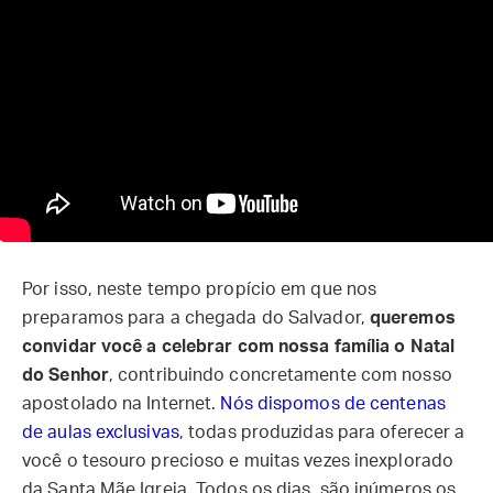
Por isso, neste tempo propício em que nos
preparamos para a chegada do Salvador,
queremos
convidar você a celebrar com nossa família o Natal
do Senhor
, contribuindo concretamente com nosso
apostolado na Internet.
Nós dispomos de centenas
de aulas exclusivas
, todas produzidas para oferecer a
você o tesouro precioso e muitas vezes inexplorado
da Santa Mãe Igreja. Todos os dias, são inúmeros os