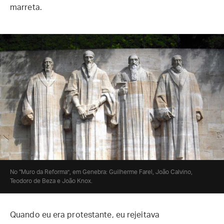
marreta.
No “Muro da Reforma”, em Genebra: Guilherme Farel, João Calvino,
Teodoro de Beza e João Knox.
Quando eu era protestante, eu rejeitava