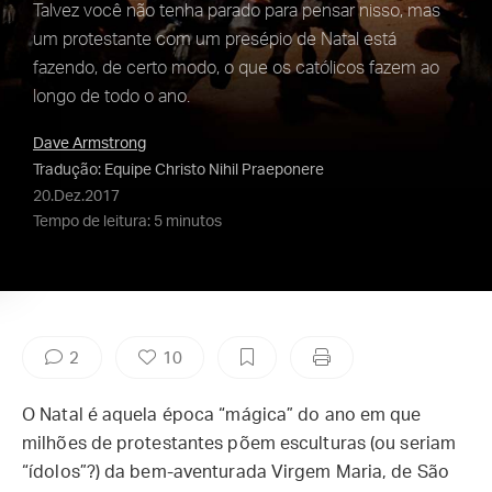
Talvez você não tenha parado para pensar nisso, mas
um protestante com um presépio de Natal está
fazendo, de certo modo, o que os católicos fazem ao
longo de todo o ano.
Dave Armstrong
Tradução: Equipe Christo Nihil Praeponere
20.Dez.2017
Tempo de leitura: 5 minutos
2
10
O Natal é aquela época “mágica” do ano em que
milhões de protestantes põem esculturas (ou seriam
“ídolos”?) da bem-aventurada Virgem Maria, de São