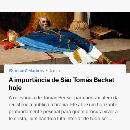
Igreja de Cristo. Daí o número crescente de
conversões à fé católica.
Santos & Mártires
5 min
A importância de São Tomás Becket
hoje
A relevância de Tomás Becket para nós vai além da
resistência pública à tirania. Ele abre um horizonte
profundamente pessoal para quem procura viver a
fé cristã, iluminando a luta interior de todo ser
humano para se tornar fiel discípulo de Cristo.