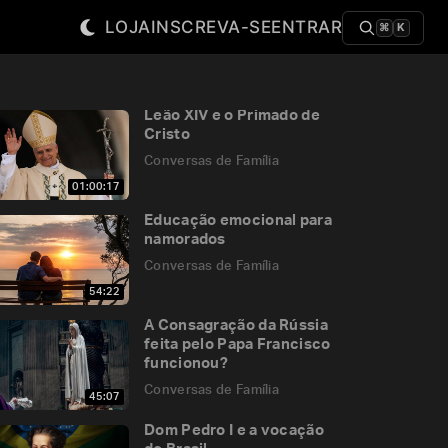
LOJA
INSCREVA-SE
ENTRAR
⌘
K
Leão XIV e o Primado de
Cristo
Conversas de Família
01:00:17
Educação emocional para
namorados
Conversas de Família
54:22
A Consagração da Rússia
feita pelo Papa Francisco
funcionou?
Conversas de Família
45:07
Dom Pedro I e a vocação