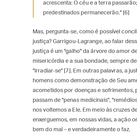
acrescenta: O céu e a terra passarão;
predestinados permanecerão." [6]
Mas, pergunta-se, como é possível concil
justiça? Garrigou-Lagrange, ao falar dess
justiça é um "galho" da árvore do amor d
misericórdia e a sua bondade, sempre d
"irradiar-se" [7]. Em outras palavras, a j
homens como demonstração de Seu amor
acometidos por doenças e sofrimentos, 
passam de "penas medicinais", "remédios
nos voltemos a Ele. Em meio às cruzes de
enxerguemos, em nossas vidas, a ação oni
bem do mal – e verdadeiramente o faz.