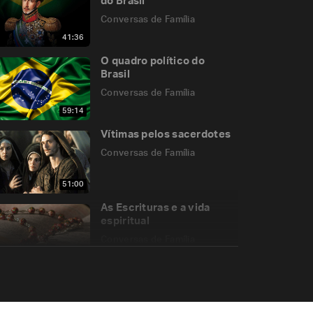
do Brasil
Conversas de Família
41:36
O quadro político do
Brasil
Conversas de Família
59:14
Vítimas pelos sacerdotes
Conversas de Família
51:00
As Escrituras e a vida
espiritual
Conversas de Família
01:00:26
Os 1.700 anos do Credo
de Niceia