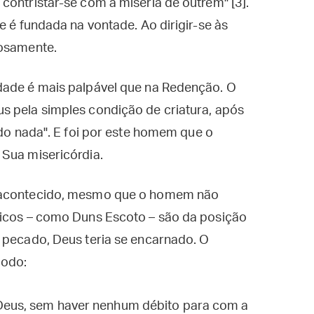
contristar-se com a miséria de outrem" [3].
e é fundada na vontade. Ao dirigir-se às
iosamente.
dade é mais palpável que na Redenção. O
s pela simples condição de criatura, após
 do nada". E foi por este homem que o
 Sua misericórdia.
a acontecido, mesmo que o homem não
ticos – como Duns Escoto – são da posição
e pecado, Deus teria se encarnado. O
modo:
 Deus, sem haver nenhum débito para com a