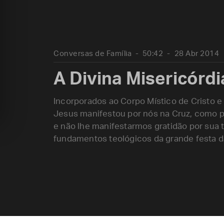
Conversas de Família
50:42
28 Abr 2014
A Divina Misericórdi
Incorporados ao Corpo Místico de Cristo e
Jesus manifestou por nós na Cruz, como 
e não lhe manifestarmos gratidão por sua 
fundamentos teológicos da grande festa da