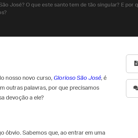
ão José? O que este santo tem de tão singular? E por q
os?
 do nosso novo curso,
Glorioso São José
, é
m outras palavras, por que precisamos
sa devoção a ele?
go óbvio. Sabemos que, ao entrar em uma