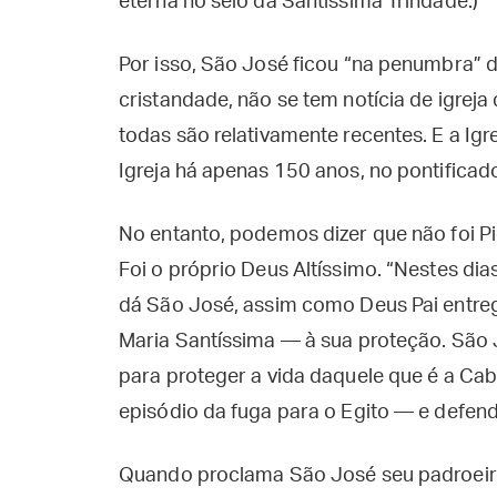
eterna no seio da Santíssima Trindade.)
Por isso, São José ficou “na penumbra” d
cristandade, não se tem notícia de igrej
todas são relativamente recentes. E a I
Igreja há apenas 150 anos, no pontificad
No entanto, podemos dizer que não foi Pio
Foi o próprio Deus Altíssimo. “Nestes dias
dá São José, assim como Deus Pai entreg
Maria Santíssima — à sua proteção. São J
para proteger a vida daquele que é a Ca
episódio da fuga para o Egito — e defen
Quando proclama São José seu padroeiro