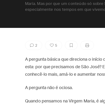
Maria. Mas por que um conteúdo só sobre S
especialmente nos tempos em que vivem
2
5
A pergunta básica que direciona o início
esta: por que precisamos de São José? E
conhecê-lo mais, amá-lo e aumentar nos
A pergunta não é ociosa.
Quando pensamos na Virgem Maria, é al