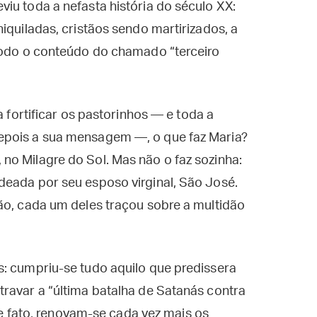
iu toda a nefasta história do século XX:
iquiladas, cristãos sendo martirizados, a
 todo o conteúdo do chamado “terceiro
a fortificar os pastorinhos — e toda a
epois a sua mensagem —, o que faz Maria?
no Milagre do Sol. Mas não o faz sozinha:
deada por seu esposo virginal, São José.
ão, cada um deles traçou sobre a multidão
s: cumpriu-se tudo aquilo que predissera
ravar a “última batalha de Satanás contra
 De fato, renovam-se cada vez mais os