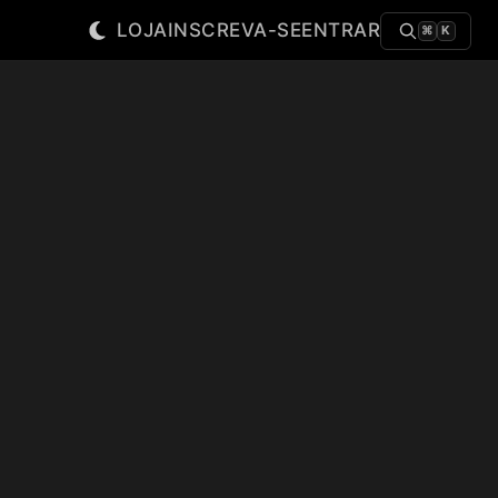
LOJA
INSCREVA-SE
ENTRAR
⌘
K