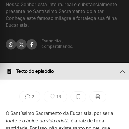
Nosso Senhor está inteira, real e substancialmente
presente no Santíssimo Sacramento do altar.
Conheça este famoso milagre e fortaleça sua fé na
Eucaristia.
Evangelize,
compartilhando.
Texto do episódio
2
16
O Santíssimo Sacramento da Eucaristia, por ser a
fonte e o ápice da vida cristã
, é a raiz de toda
santidade. Por isso, não existe santo no céu que