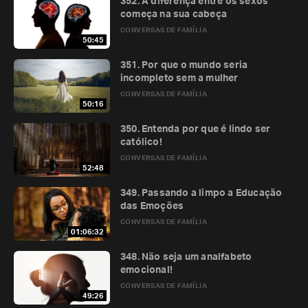
352. A diferença entre os sexos
começa na sua cabeça
CONVERSAS DE FAMÍLIA
50:45
351. Por que o mundo seria
incompleto sem a mulher
CONVERSAS DE FAMÍLIA
50:16
350. Entenda por que é lindo ser
católico!
CONVERSAS DE FAMÍLIA
52:48
349. Passando a limpo a Educação
das Emoções
CONVERSAS DE FAMÍLIA
01:06:32
348. Não seja um analfabeto
emocional!
CONVERSAS DE FAMÍLIA
49:26