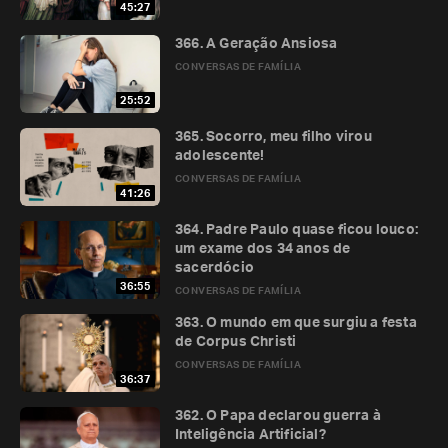
45:27
366. A Geração Ansiosa
CONVERSAS DE FAMÍLIA
25:52
365. Socorro, meu filho virou
adolescente!
CONVERSAS DE FAMÍLIA
41:26
364. Padre Paulo quase ficou louco:
um exame dos 34 anos de
sacerdócio
36:55
CONVERSAS DE FAMÍLIA
363. O mundo em que surgiu a festa
de Corpus Christi
CONVERSAS DE FAMÍLIA
36:37
362. O Papa declarou guerra à
Inteligência Artificial?