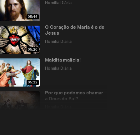
Homilia Diária
05:46
O Coração de Maria é o de
Jesus
Homilia Diária
05:20
Maldita malícia!
Homilia Diária
05:22
Por que podemos chamar
a Deus de Pai?
Homilia Diária
05:33
A caminho da casa do Pai
Homilia Diária