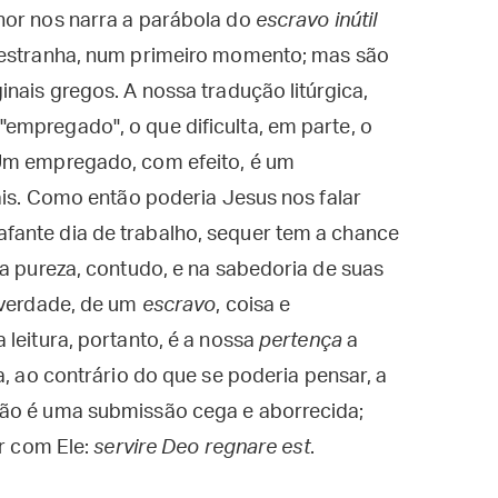
hor nos narra a parábola do
escravo inútil
r estranha, num primeiro momento; mas são
nais gregos. A nossa tradução litúrgica,
empregado", o que dificulta, em parte, o
 Um empregado, com efeito, é um
gais. Como então poderia Jesus nos falar
fante dia de trabalho, sequer tem a chance
Na pureza, contudo, e na sabedoria de suas
 verdade, de um
escravo
, coisa e
 leitura, portanto, é a nossa
pertença
a
a, ao contrário do que se poderia pensar, a
não é uma submissão cega e aborrecida;
ar com Ele:
servire Deo regnare est
.