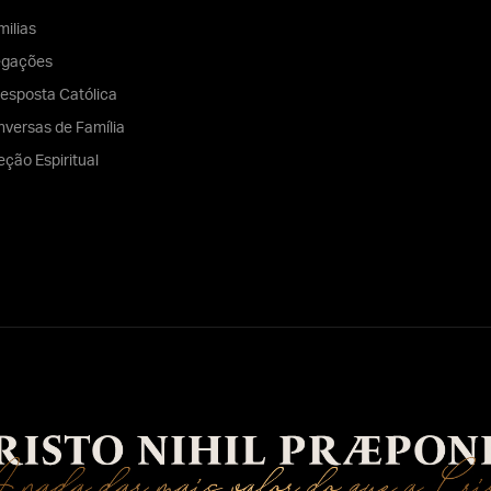
ilias
egações
esposta Católica
versas de Família
eção Espiritual