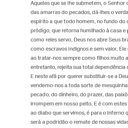
Aqueles que se lhe submetem, o Senhor os 
das amarras do pecados, dá-lhes o verd
espírito a que todo homem, no fundo do c
pródigo, que retorna humilhado à casa e p
como reles servo, Deus nos abre Seus bra
como escravos indignos e sem valor, Ele 
ao tratar-nos sempre como filhos muit
entretanto, rejeita sua total dependênci
E neste afã por querer substituir-se a De
vendemo-nos a toda sorte de mesquinhar
pecado, do dinheiro, do prazer, das paix
irrompem em nosso peito. E é com estes 
ao diabo que servimos, é para o Inferno 
será a podridão o remate de nossas vidas