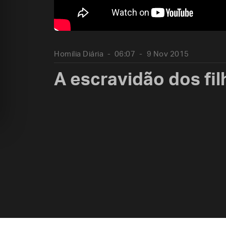
Homilia Diária
06:07
9 Nov 2015
A escravidão dos fi