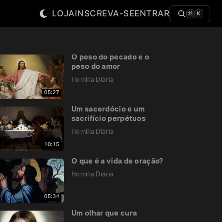
LOJA
INSCREVA-SE
ENTRAR
⌘
K
O peso do pecado e o
peso do amor
Homilia Diária
05:27
Um sacerdócio e um
sacrifício perpétuos
Homilia Diária
10:15
O que é a vida de oração?
Homilia Diária
05:34
Um olhar que cura